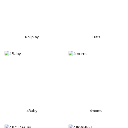
Rollplay
Tutis
4Baby
4moms