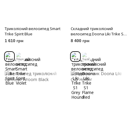
Триколісний велосипед Smart
Складний триколісний
Trike Spirit Blue
велосипед Doona Liki Trike S1
Grey Hound
1 610 грн
8 400 грн