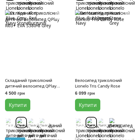
Складаний триколісний
Велосипед триколісний
дитячий велосипед QPlay
Lionelo Tris Candy Rose
Rito+ EVA S380-8 Grey
4 500 грн
6 099 грн
Купити
Купити