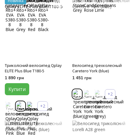
Новинка
Триколісний велосипед Qplay
Велосипед трехколесный
ELITE Plus Blue T180-5
Caretero York (blue)
1 890 грн
1 451 грн
Купити
+2
+2