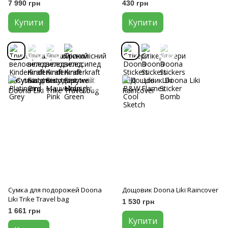
Grey
7 990 грн
430 грн
Купити
Купити
Сумка для подорожей Doona
Дощовик Doona Liki Raincover
Liki Trike Travel bag
1 530 грн
1 661 грн
Купити