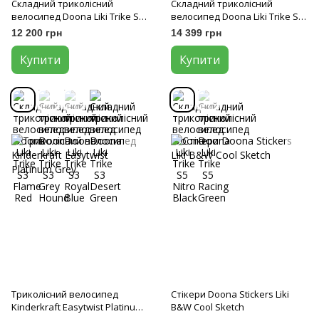
Складний триколісний
Складний триколісний
велосипед Doona Liki Trike S3
велосипед Doona Liki Trike S5
Flame Red
Nitro Black
12 200 грн
14 399 грн
Купити
Купити
Триколісний велосипед
Стікери Doona Stickers Liki
Kinderkraft Easytwist Platinum
B&W Cool Sketch