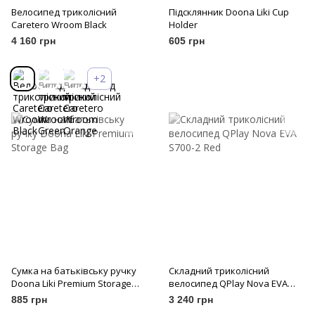
Велосипед триколісний
Підсклянник Doona Liki Cup
Caretero Wroom Black
Holder
4 160 грн
605 грн
+2
Сумка на батьківську ручку
Складний триколісний
Doona Liki Premium Storage
велосипед QPlay Nova EVA
Bag
S700-2 Red
885 грн
3 240 грн