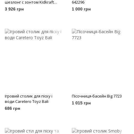
шезлонг с зонтом Kidkraft
642296
00105
3 926 грн
1 000 грн
Ігровий столик для піску і
Пісочниця-басейн Big 7723
води Caretero Toyz Bali
1 015 грн
686 грн