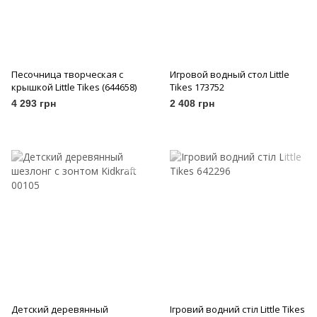
Песочница творческая с
Игровой водный стол Little
крышкой Little Tikes (644658)
Tikes 173752
4 293 грн
2 408 грн
Детский деревянный
Ігровий водний стіл Little Tikes