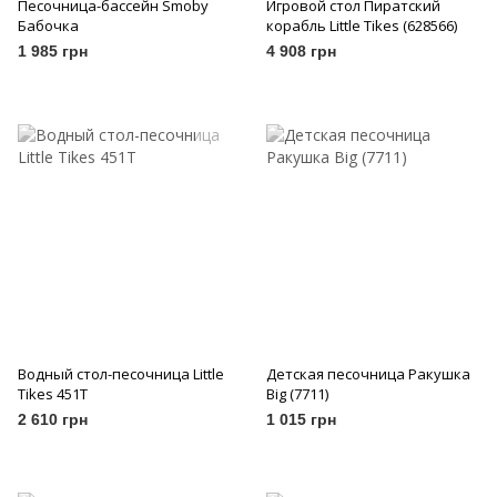
Песочница-бассейн Smoby
Игровой стол Пиратский
Бабочка
корабль Little Tikes (628566)
1 985 грн
4 908 грн
Водный стол-песочница Little
Детская песочница Ракушка
Tikes 451T
Big (7711)
2 610 грн
1 015 грн