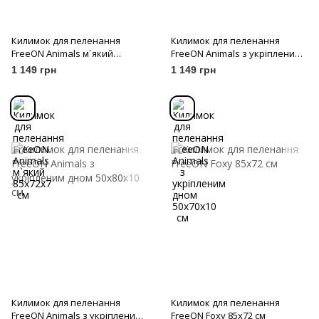
Килимок для пеленання
Килимок для пеленання
FreeON Animals м`який
FreeON Animals з укріпленим
85x72x7 см
дном 50x70x10 см
1 149 грн
1 149 грн
Килимок для пеленання
Килимок для пеленання
FreeON Animals з укріпленим
FreeON Foxy 85х72 см