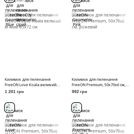
Килимок для пеленання
Килимок для пеленання
FreeON Love Koala великий
FreeON Premium, 50x70x6 см,
м`який 85х72 см
рожевий
1 201 грн
992 грн