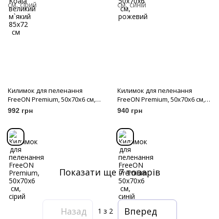
Килимок для пеленання
Килимок для пеленання
FreeON Premium, 50x70x6 см,
FreeON Premium, 50x70x6 см,
сірий
синій
992 грн
940 грн
Показати ще 7 товарів
Назад
Вперед
1
з 2