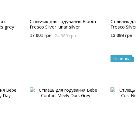
я c
Стільчик для годування Bloom
Стільчик д
es grey
Fresco Silver lunar silver
Fresco Silv
24 989 грн
17 001 грн
13 099 грн
Новинка