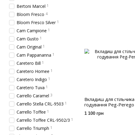
1
Bertoni Marcel
4
Bloom Fresco
1
Bloom Fresco Silver
1
Cam Campione
1
Cam Gusto
1
Cam Original
1
Cam Pappananna
1
Caretero Bill
1
Caretero Homee
1
Caretero Indigo
1
Caretero Tuva
3
Carrello Caramel
Вкладиш для стільчика
1
Carrello Stella CRL-9503
годування Peg-Perego
1
Carrello Toffee
1 100 грн
1
Carrello Toffee CRL-9502/3
1
Carrello Triumph