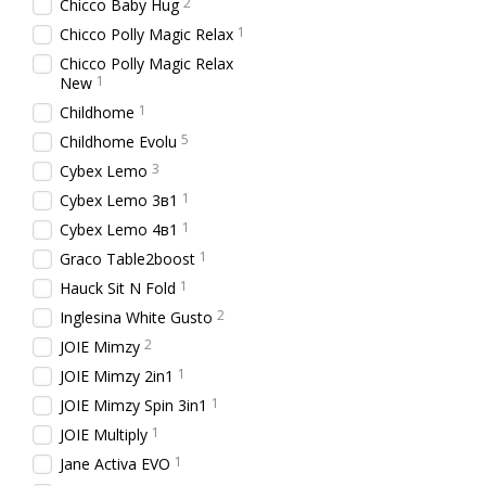
2
Chicco Baby Hug
1
Chicco Polly Magic Relax
Chicco Polly Magic Relax
1
New
1
Childhome
5
Childhome Evolu
3
Cybex Lemo
1
Cybex Lemo 3в1
1
Cybex Lemo 4в1
1
Graco Table2boost
1
Hauck Sit N Fold
2
Inglesina White Gusto
2
JOIE Mimzy
1
JOIE Mimzy 2in1
1
JOIE Mimzy Spin 3in1
1
JOIE Multiply
1
Jane Activa EVO