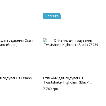
Новинка
ля годування Osann
Стільчик для годування
)
Twistshake Highchair (Black)
78939
7 740 грн