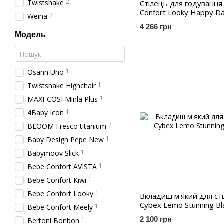
2
Twistshake
Стілець для годування
Confort Looky Happy D
2
Weina
4 266 грн
Модель
1
Osann Uno
1
Twistshake Highchair
1
MAXI-COSI Minla Plus
1
4Baby Icon
2
BLOOM Fresco titanium
1
Baby Design Pepe New
1
Babymoov Slick
1
Bebe Confort AVISTA
1
Bebe Confort Kiwi
1
Bebe Confort Looky
Вкладиш м'який для ст
Cybex Lemo Stunning Bl
1
Bebe Confort Meely
2 100 грн
1
Bertoni Bonbon