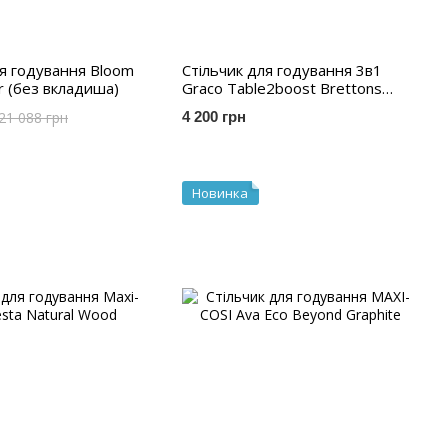
ля годування Bloom
Стільчик для годування 3в1
er (без вкладиша)
Graco Table2boost Brettons
Stripes
21 088 грн
4 200 грн
Новинка