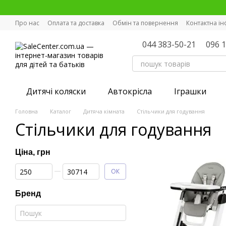
Перейти к основному контенту
Про нас
Оплата та доставка
Обмін та повернення
Контактна і
044 383-50-21
096 
Дитячі коляски
Автокрісла
Іграшки
Головна
Каталог
Дитяча кімната
Стільчики для годування
Стільчики для годування
Ціна, грн
Від Ціна, грн
До Ціна, грн
ОК
Бренд