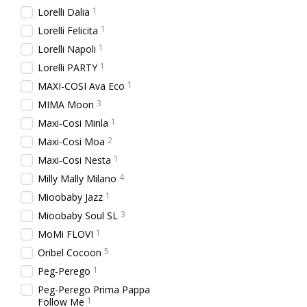
1
Lorelli Dalia
1
Lorelli Felicita
1
Lorelli Napoli
1
Lorelli PARTY
1
MAXI-COSI Ava Eco
3
MIMA Moon
1
Maxi-Cosi Minla
2
Maxi-Cosi Moa
1
Maxi-Cosi Nesta
4
Milly Mally Milano
1
Mioobaby Jazz
3
Mioobaby Soul SL
1
MoMi FLOVI
5
Oribel Cocoon
1
Peg-Perego
Peg-Perego Prima Pappa
1
Follow Me