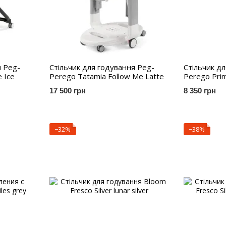
я Peg-
Стільчик для годування Peg-
Стільчик д
 Ice
Perego Tatamia Follow Me Latte
Perego Pri
Ice (сірий)
17 500 грн
8 350 грн
−32%
−38%