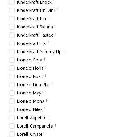
1
Kinderkraft Enock
1
Kinderkraft Fini 2in1
1
Kinderkraft Pini
1
Kinderkraft Sienna
1
Kinderkraft Tastee
1
Kinderkraft Tixi
1
Kinderkraft Yummy Up
1
Lionelo Cora
1
Lionelo Floris
1
Lionelo Koen
1
Lionelo Linn Plus
1
Lionelo Maya
1
Lionelo Mona
1
Lionelo Niles
1
Lorelli Appetito
1
Lorelli Campanella
1
Lorelli Cryspi