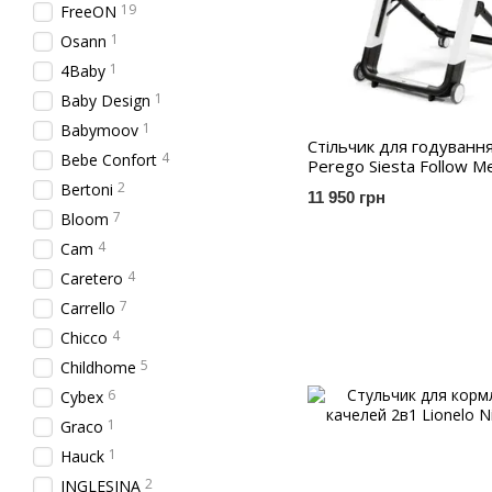
19
FreeON
1
Osann
1
4Baby
1
Baby Design
1
Babymoov
Стільчик для годуванн
4
Bebe Confort
Perego Siesta Follow Me
2
Bertoni
11 950 грн
7
Bloom
4
Cam
4
Caretero
7
Carrello
4
Chicco
5
Childhome
6
Cybex
1
Graco
1
Hauck
2
INGLESINA