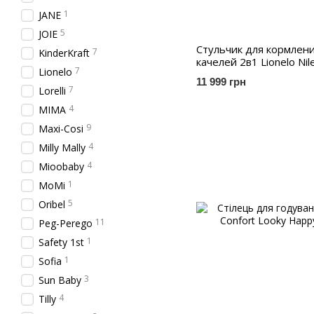
1
JANE
5
JOIE
Стульчик для кормлени
7
KinderKraft
качелей 2в1 Lionelo Nil
7
Lionelo
11 999 грн
7
Lorelli
4
MIMA
9
Maxi-Cosi
4
Milly Mally
4
Mioobaby
1
MoMi
5
Oribel
11
Peg-Perego
1
Safety 1st
1
Sofia
3
Sun Baby
4
Tilly