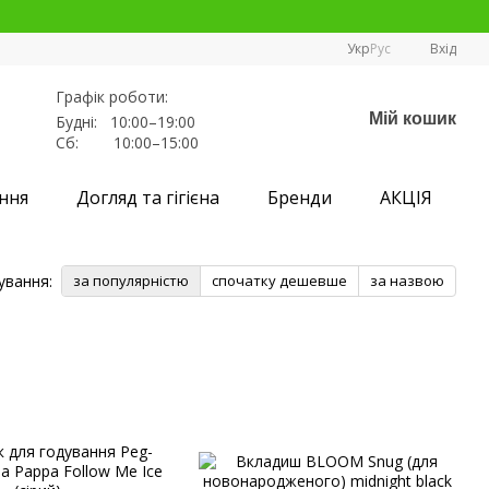
Укр
Рус
Вхід
Графік роботи:
Мій кошик
Будні: 10:00–19:00
Сб: 10:00–15:00
ння
Догляд та гігієна
Бренди
АКЦІЯ
ування:
за популярністю
спочатку дешевше
за назвою