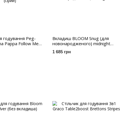
ля годування Peg-
Вкладиш BLOOM Snug (для
ma Pappa Follow Me
новонародженого) midnight
black
1 685 грн