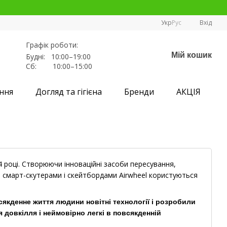
Укр
Рус
Вхід
Графік роботи:
Мій кошик
Будні: 10:00–19:00
Сб: 10:00–15:00
ння
Догляд та гігієна
Бренди
АКЦІЯ
4 році. Створюючи інноваційні засоби пересування,
 смарт-скутерами і скейтбордами Airwheel користуються
якденне життя людини новітні технології і розробили
я довкілля і неймовірно легкі в повсякденній