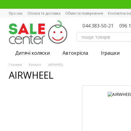
Перейти к основному контенту
Про нас
Оплата та доставка
Обмін та повернення
Контактна і
044 383-50-21
096 
Дитячі коляски
Автокрісла
Іграшки
Головна
Каталог
AIRWHEEL
AIRWHEEL