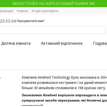
ЗАРЕЄСТРУЙСЯ НА САЙТІ! ОТРИМАЙ ЗНИЖКУ 5%!
нформація
Новини
Угода користувача
123-53-04
Передзвонити вам?
Дитяча кімната
Активний відпочинок
Годува
Компанія Airwheel Technology була заснована в 200
компанія розвивалася нестримно і на даний момент
більше 30 мільйонів споживачів в 168 країнах світу.
Засновники
Airwheel
вирішили впровадити в повс
суперсучасні засоби пересування, які безпечні дл
експлуатації.