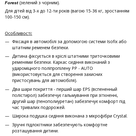
(зелений з чорним).
Forest
Для дітей від 3-х до 12-ти років (вагою 15-36 кг, зростанням
100-150 см).
Особливості:
Фіксація в автомобілі за допомогою системи Isofix або
штатним ременем безпеки.
Дитина фіксується в кріслі штатними триточковими
ременями безпеки. Каркас сидіння виконаний з
удароміцного поліпропілену PP - AUTO
(використовується для створення захисних
пристосувань для автомобіля).
Два шари покриття - перший шар EPS (вспененный
полістирол) забезпечує гальмування при зіткненні,
другий шар (пенополиуретан) забезпечує комфорт під
час тривалих подорожей.
Широка подушка сидіння виконана з мікрофібри Crystal.
Зручні підлокітники забезпечують комфортне
розташування дитини.