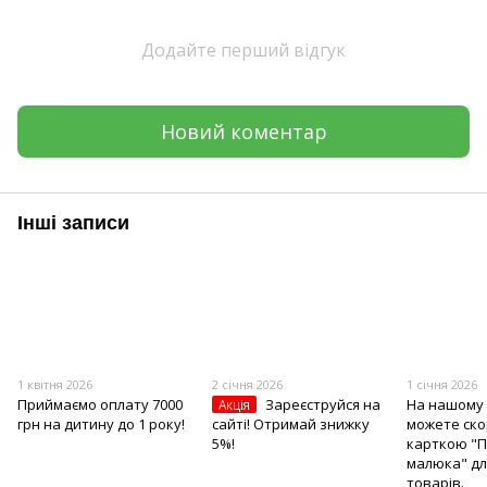
Додайте перший відгук
Новий коментар
Інші записи
1 квітня 2026
2 січня 2026
1 січня 2026
Приймаємо оплату 7000
Зареєструйся на
На нашому 
Акція
грн на дитину до 1 року!
сайті! Отримай знижку
можете ско
5%!
карткою "
малюка" дл
товарів.