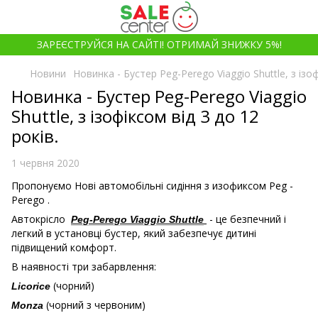
ЗАРЕЄСТРУЙСЯ НА САЙТІ! ОТРИМАЙ ЗНИЖКУ 5%!
Новини
Новинка - Бустер Peg-Perego Viaggio Shuttle, з ізоф
Новинка - Бустер Peg-Perego Viaggio
Shuttle, з ізофіксом від 3 до 12
років.
1 червня 2020
Пропонуємо Нові автомобільні сидіння з изофиксом Peg -
Perego .
Автокрісло
- це безпечний і
Peg-Perego Viaggio Shuttle
легкий в установці бустер, який забезпечує дитині
підвищений комфорт.
В наявності три забарвлення:
(чорний)
Licorice
(чорний з червоним)
Monza