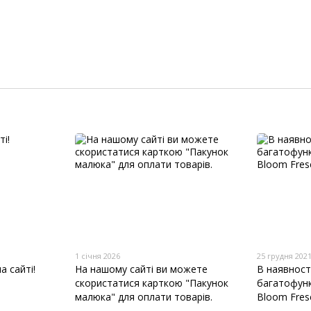
1 січня 2026
25 грудня 202
а сайті!
На нашому сайті ви можете
В наявності
скористатися карткою "Пакунок
багатофунк
малюка" для оплати товарів.
Bloom Fres