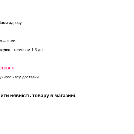
Вами адресу
мпаніями:
спрес
- терміном 1-3 дні.
ШТОВНО!
учного часу доставки.
.
ти нявність товару в магазині.