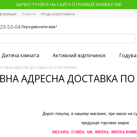
ЗАРЕЄСТРУЙСЯ НА САЙТІ! ОТРИМАЙ ЗНИЖКУ 5%!
нформація
Новини
Угода користувача
123-53-04
Передзвонити вам?
Дитяча кімната
Активний відпочинок
Годува
ТОВНА АДРЕСНА ДОСТАВКА ПО УСІЙ УКРАЇНІ!
НА АДРЕСНА ДОСТАВКА ПО У
Дорогі покупці, в нашому магазині, при заказі на с
продукція торгових марок
RECARO, CYBEX, GB,
BRITAX,
BRITAX-
ROME