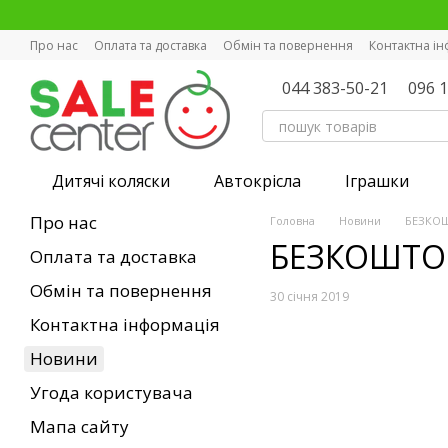
Перейти к основному контенту
Про нас
Оплата та доставка
Обмін та повернення
Контактна і
044 383-50-21
096 
Дитячі коляски
Автокрісла
Іграшки
Про нас
Головна
Новини
БЕЗКОШ
БЕЗКОШТОВ
Оплата та доставка
Обмін та повернення
30 січня 2019
Контактна інформація
Новини
Угода користувача
Мапа сайту