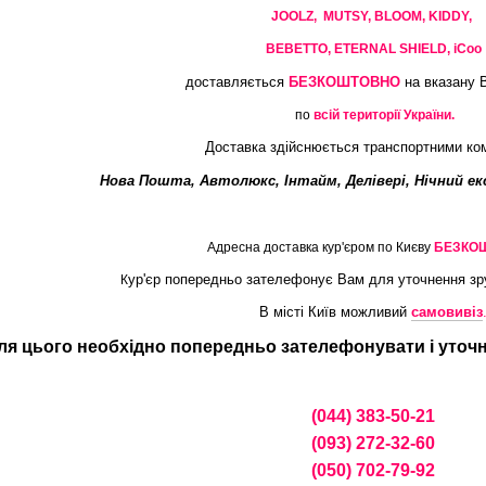
JOOLZ, MUTSY,
BLOOM, KIDDY,
BEBETTO, ETERNAL SHIELD, iCoo
доставляється
БЕЗКОШТОВНО
на вказану 
по
всій території України.
Доставка здійснюється транспортними ко
Нова Пошта, Автолюкс, Інтайм, Делівері, Нічний ек
Адресна доставка кур'єром по Києву
БЕЗКО
ур'єр попередньо зателефонує Вам для уточнення зр
К
В місті Київ можливий
самовивіз
ля цього необхідно попередньо зателефонувати і уточни
(044) 383-50-21
(093) 272-32-60
(050) 702-79-92