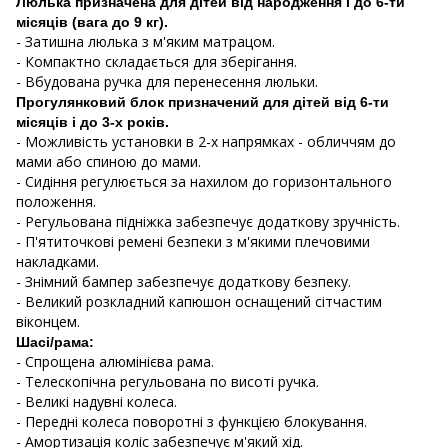
Люлька призначена для дітей від народження і до 6-ти
місяців (вага до 9 кг).
- Затишна люлька з м'яким матрацом.
- Компактно складається для зберігання.
- Вбудована ручка для перенесення люльки.
Прогулянковий блок призначений для дітей від 6-ти
місяців і до 3-х років.
- Можливість установки в 2-х напрямках - обличчям до
мами або спиною до мами.
- Сидіння регулюється за нахилом до горизонтального
положення.
- Регульована підніжка забезпечує додаткову зручність.
- П'ятиточкові ремені безпеки з м'якими плечовими
накладками.
- Знімний бампер забезпечує додаткову безпеку.
- Великий розкладний капюшон оснащений сітчастим
віконцем.
Шасі/рама:
- Спрощена алюмінієва рама.
- Телескопічна регульована по висоті ручка.
- Великі надувні колеса.
- Передні колеса поворотні з функцією блокування.
- Амортизація коліс забезпечує м'який хід.