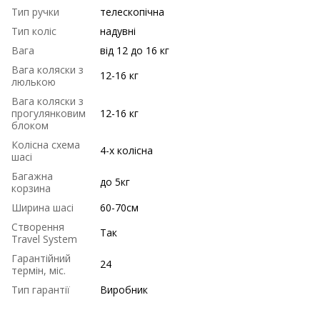
Тип ручки
телескопічна
Тип коліс
надувні
Вага
від 12 до 16 кг
Вага коляски з
12-16 кг
люлькою
Вага коляски з
прогулянковим
12-16 кг
блоком
Колісна схема
4-х колісна
шасі
Багажна
до 5кг
корзина
Ширина шасі
60-70см
Створення
Так
Travel System
Гарантійний
24
термін, міс.
Тип гарантії
Виробник