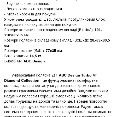
- Зручне гальмо стоянки.
- Легко і компактно складається.
- Містка корзина для покупки.
шасі, люлька, прогулянковий блок,
У комплект входить:
накидка на люльку, корзина для покупок.
Розміри коляски в розкладеному вигляді (ВхШхД):
101-
.
110х63х95 см
Розміри коляски в складеному вигляді (ВхШхД):
28х63х80,5
.
см
Розміри люльки (ДхШ):
.
77х35 см
Вага коляски:
.
14,5 кг
Виробник:
.
ABC Design
Універсальна коляска 2в1
ABC Design Turbo 4T
- це функціональна і комфортна
Diamond Collection
коляска, яка привертає увагу розкішною хромованою
рамою і красивими елементами дизайну. Завдяки великим
надувним колесам і хорошій амортизації коляска легко
долає труднощі на дорозі та м'яко їде. Передні поворотні
колеса підвищують маневреність коляски. Радує також
система складання - всього кілька рухів і коляска компактно
складається для зручності зберігання і транспортування.