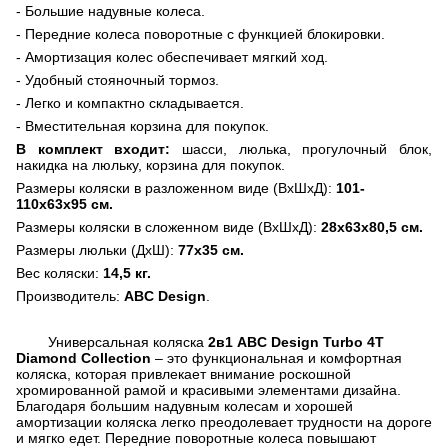
- Большие надувные колеса.
- Передние колеса поворотные с функцией блокировки.
- Амортизация колес обеспечивает мягкий ход.
- Удобный стояночный тормоз.
- Легко и компактно складывается.
- Вместительная корзина для покупок.
В комплект входит:
шасси,
люлька,
прогулочный блок,
накидка на люльку, корзина для покупок.
Размеры коляски в разложенном виде (ВхШхД):
101-
110х63х95 см.
Размеры коляски в сложенном виде (ВхШхД):
28
х63х80,5 см.
Размеры люльки (ДхШ):
77х
35 см.
Вес коляски:
14,5 кг.
Производитель:
ABC
Design
.
Универсальная коляска
2в1 ABC Design Turbo 4T
Diamond Collection
– это функциональная и комфортная
коляска, которая привлекает внимание роскошной
хромированной рамой и красивыми элементами дизайна.
Благодаря большим надувным колесам и хорошей
амортизации коляска легко преодолевает трудности на дороге
и мягко едет. Передние поворотные колеса повышают