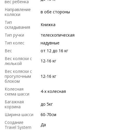
вес ребенка
Направление
в обе стороны
коляски
Тип
Книжка
складывания
Тип ручки
телескопическая
Тип колес
надувные
Вес
от 12 до 16 кг
Вес коляски с
12-16 кг
люлькой
Вес коляски с
прогулочным
12-16 кг
блоком
Колесная
4-х колесная
схема шасси
Багажная
до 5кг
корзина
Ширина шасси
60-70см
Создание
Да
Travel System