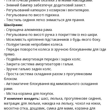
- П'ятиточкові ремені безпеки з м'якими накладками.
- Знімний бампер забезпечує додатковий захист.
- Регульований капюшон з козирком і вентиляцією.
- Регульована по висоті підніжка.
- Текстиль сидіння легко знімається для прання.
Шасі/рама:
- Спрощена алюмінієва рама.
- Регульована по висоті ручка з покриттям із еко-шкіри.
- Можливість кріплення підстаканників з будь-якого боку.
- Поліуретанові непробивні колеса.
- Передні поворотні колеса зі зручною блокуванням для їзди
прямо.
- Подвійна амортизація передніх і задніх коліс.
- Закрита система амортизаторів і гальм.
- Зручне гальмо задніх коліс.
- Проста система складання разом з прогулянковим
блоком.
- Автоматичне блокування від мимовільного складання
рами.
- Містка корзина для покупок.
шасі, люлька, прогулянкове сидіння,
У комплект входить:
матрацик для люльки, накидка на люльку, чохол на ніжки,
москітна сітка, дощовик, сумка для мами, корзина для