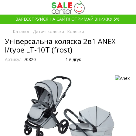
ЗАРЕЄСТРУЙСЯ НА САЙТІ! ОТРИМАЙ ЗНИЖКУ 5%!
Каталог
Дитячі коляски
Коляски
Універсальна коляска 2в1 ANEX
l/type LT-10T (frost)
Артикул:
70820
1 відгук