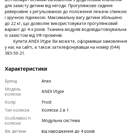
для захисту дитини від негоди. Прогулянкове сидіння
реверсивне з регульованою до положення лежачи спинкою
і зручною підніжкою. Максимальну вагу дитини збільшено
до 22 кг, що дозволяє використовувати прогулянковий
варіант до 4-х років. Тканина модулів водовідштовхувальна
із захистом від УФ-променів.
Купити ANEX l/type Ви можете, оформивши замовлення
у нас на сайті, а також зателефонувавши на номер (044)
383-50-21.
Характеристики
Бренд
Anex
Модель
ANEX l/type
коляски
Колір
Frost
Тип коляски
Коляски 2 в 1
Особливості
Модульна система
коляски
Вік дитини
від народження до 4 років