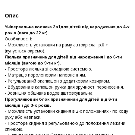
Опис
Універсальна коляска 2в1для дітей від народження до 4-х
років (вага до 22 кг).
Особливості:
- Можливість установки на раму автокрісла гр.0 +
(купується окремо).
Люлька призначена для дітей від народження і до 6-ти
місяців (вагою до 9-ти кг).
- Простора люлька зі складною системою.
- Матрац з поролоновим наповненням.
- Регульований окапюшон з додатковим козирком.
- Вбудована в капюшон ручка для зручності перенесення.
- Зовнішня обшивка водовідштовхувальна.
Прогулянковий блок призначений для дітей від 6-ти
місяців і до 3-х років.
- Можливість установки сидіння в 2-х положеннях - по ходу
руху або навпаки.
- Просторе сидіння з регульованою до положення лежачи
спинкою.