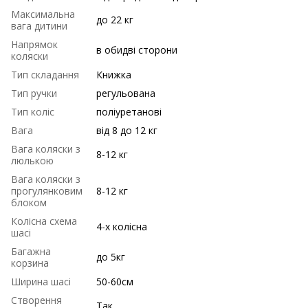
Максимальна
до 22 кг
вага дитини
Напрямок
в обидві сторони
коляски
Тип складання
Книжка
Тип ручки
регульована
Тип коліс
поліуретанові
Вага
від 8 до 12 кг
Вага коляски з
8-12 кг
люлькою
Вага коляски з
прогулянковим
8-12 кг
блоком
Колісна схема
4-х колісна
шасі
Багажна
до 5кг
корзина
Ширина шасі
50-60см
Створення
Так