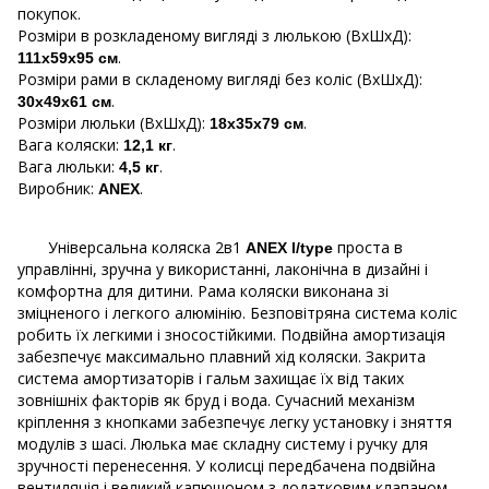
покупок.
Розміри в розкладеному вигляді з люлькою (ВхШхД):
.
111x59х95 см
Розміри рами в складеному вигляді без коліс (ВхШхД):
.
30x49х61 см
Розміри люльки (ВхШхД):
.
18х35х79 см
Вага коляски:
.
12,1 кг
Вага люльки:
.
4,5 кг
Виробник:
.
ANEX
Універсальна коляска 2в1
проста в
ANEX l/type
управлінні, зручна у використанні, лаконічна в дизайні і
комфортна для дитини. Рама коляски виконана зі
зміцненого і легкого алюмінію. Безповітряна система коліс
робить їх легкими і зносостійкими. Подвійна амортизація
забезпечує максимально плавний хід коляски. Закрита
система амортизаторів і гальм захищає їх від таких
зовнішніх факторів як бруд і вода. Сучасний механізм
кріплення з кнопками забезпечує легку установку і зняття
модулів з шасі. Люлька має складну систему і ручку для
зручності перенесення. У колисці передбачена подвійна
вентиляція і великий капюшоном з додатковим клапаном