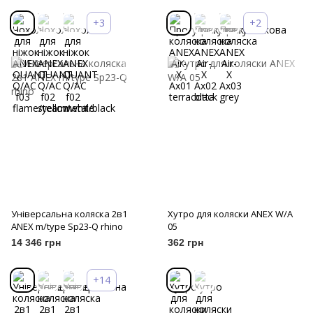
+3
+2
Універсальна коляска 2в1
Хутро для коляски ANEX W/A
ANEX m/type Sp23-Q rhino
05
14 346 грн
362 грн
+14