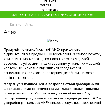
ЗАРЕЄСТРУЙСЯ НА САЙТІ! ОТРИМАЙ ЗНИЖКУ 5%!
Каталог
Anex
Anex
Продукція польської компанії ANEX принципово
відрізняється від продукції інших компаній. Із самого початку
компанія відмовилася від копіювання чужих моделей і
зосередила усі зусилля над створенням унікальних моделей
колясок, які б вигідно відрізнялися серед безлічі
різноманітних колясок неповторним дизайном, високою
надійністю і якістю.
Моделі усіх колясок ANEX розробляються досвідченими
швейцарськими конструкторами і дизайнерами, завдяки
чому у результаті з'являються унікальні по дизайну і
Також
палітрі кольорів дитячі коляски і аксесуари до них.
у виробництві колясок ANEX використовуються ексклюзивні