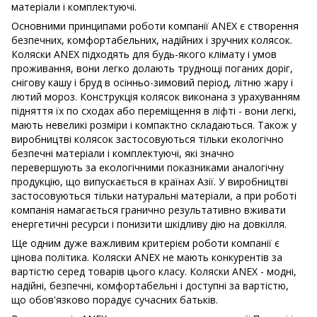
матеріали і комплектуючі.
Основними принципами роботи компанії ANEX є створення
безпечних, комфортабельних, надійних і зручних колясок.
Коляски ANEX підходять для будь-якого клімату і умов
проживання, вони легко долають труднощі поганих доріг,
снігову кашу і бруд в осінньо-зимовий період, літню жару і
лютий мороз. Конструкція колясок виконана з урахуванням
підняття їх по сходах або переміщення в ліфті - вони легкі,
мають невеликі розміри і компактно складаються. Також у
виробництві колясок застосовуються тільки екологічно
безпечні матеріали і комплектуючі, які значно
перевершують за екологічними показниками аналогічну
продукцію, що випускається в країнах Азії. У виробництві
застосовуються тільки натуральні матеріали, а при роботі
компанія намагається гранично результативно вживати
енергетичні ресурси і понизити шкідливу дію на довкілля.
Ще одним дуже важливим критерієм роботи компанії є
цінова політика. Коляски ANEX не мають конкурентів за
вартістю серед товарів цього класу. Коляски ANEX - модні,
надійні, безпечні, комфортабельні і доступні за вартістю,
що обов'язково порадує сучасних батьків.