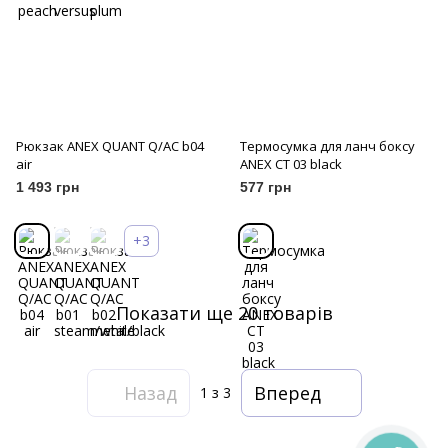
Рюкзак ANEX QUANT Q/AC b04
Термосумка для ланч боксу
air
ANEX CT 03 black
1 493 грн
577 грн
+3
Показати ще 20 товарів
Назад
Вперед
1
з 3