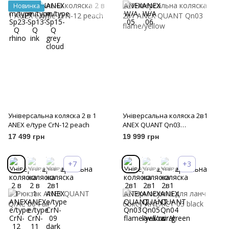
Новинка
Універсальна коляска 2 в 1
Універсальна коляска 2в1
ANEX e/type CrN-12 peach
ANEX QUANT Qn03
flame/yellow
17 499 грн
19 999 грн
+7
+3