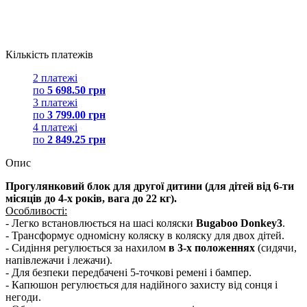
Кількість платежів
2 платежі
по
5 698.50 грн
3 платежі
по
3 799.00 грн
4 платежі
по
2 849.25 грн
Опис
Прогулянковий блок для другої дитини (для дітей від 6-ти
місяців до 4-х років, вага до 22 кг).
Особливості:
- Легко встановлюється на шасі коляски
Bugaboo Donkey3
.
- Трансформує одномісну коляску в коляску для двох дітей.
- Сидіння регулюється за нахилом
в 3-х положеннях
(сидячи,
напівлежачи і лежачи).
- Для безпеки передбачені 5-точкові ремені і бампер.
- Капюшон регулюється для надійного захисту від сонця і
негоди.