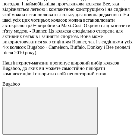
погодок. І наймобільніша прогулянкова коляска Bee, яка
відрізняється легкою і компактною конструкцією і на сидіння
якої можна встановлювати люльку для новонародженого. На
шасі усіх цих чотирьох колясок можна встановлювати
автокрісло гр.0+ виробника Maxi-Cosi. Окремо слід зазначити
п'яту модель - Runner. Ця коляска спеціально створена для
активних батьків і зайняття спортом. Вона може
використовуватися як з сидінням Runner, так і з сидіннями усіх
4-х колясок Bugaboo - Cameleon, Buffalo, Donkey і Bee (моделі
після 2010 року).
Наш інтернет-магазин пропонує широкий вибір колясок
Bugaboo, до яких ви можете самостійно підібрати
комплектацію і створити своїй неповторний стиль.
Bugaboo