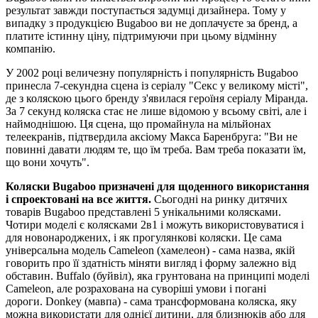
результат завжди поступається задумці дизайнера. Тому у
випадку з продукцією Bugaboo ви не доплачуєте за бренд, а
платите істинну ціну, підтримуючи при цьому відмінну
компанію.
У 2002 році величезну популярність і популярність Bugaboo
принесла 7-секундна сцена із серіалу "Секс у великому місті",
де з коляскою цього бренду з'явилася героїня серіалу Міранда.
За 7 секунд коляска стає не лише відомою у всьому світі, але і
наймоднішою. Ця сцена, що промайнула на мільйонах
телеекранів, підтвердила аксіому Макса Баренбруга: "Ви не
повинні давати людям те, що їм треба. Вам треба показати їм,
що вони хочуть".
Коляски Bugaboo призначені для щоденного використання
і спроектовані на все життя.
Сьогодні на ринку дитячих
товарів Bugaboo представлені 5 унікальними колясками.
Чотири моделі є колясками 2в1 і можуть використовуватися і
для новонароджених, і як прогулянкові коляски. Це сама
універсальна модель Cameleon (хамелеон) - сама назва, якій
говорить про її здатність міняти вигляд і форму залежно від
обставин. Buffalo (буйвіл), яка грунтована на принципі моделі
Cameleon, але розрахована на суворіші умови і погані
дороги. Donkey (мавпа) - сама трансформована коляска, яку
можна використати для однієї дитини, для близнюків або для