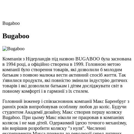
Bugaboo
Bugaboo
Компанія з Нідерландів під назвою BUGABOO була заснована
в 1994 році, а офіційно створена в 1999. Головною метою
компанії було створення товарів, які дозволили б молодим
батькам з появою малюка вести активний спосіб життя. Так
з'явилися продукти, які повністю змінили індустрію дитячих
товарів і які дозволили батькам і дітям досліджувати світ в
повному комфорті і в гармонії з їх стилем.
Головний інженер і співзасновник компанії Макс Баренбруг з
ранніх років випробовував особливу любов до коліс. Будучи
студентом Академії дизайну, Макс створив першу коляску
Bugaboo. При цьому Макс ніколи не працював в компаніях
колясок і не мав дітей. Одержимий ідеєю точного механізму,
він вирішив розробити коляску "з нуля". Численні
експерименти Макса привели до революції серед дитячих