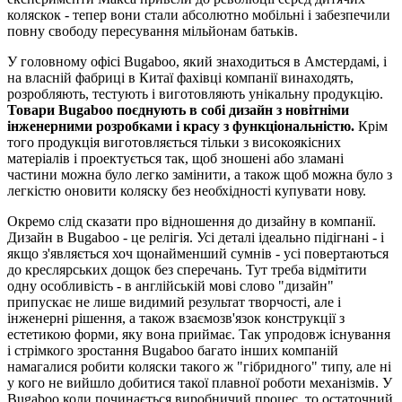
коляскок - тепер вони стали абсолютно мобільні і забезпечили
повну свободу пересування мільйонам батьків.
У головному офісі Bugaboo, який знаходиться в Амстердамі, і
на власній фабриці в Китаї фахівці компанії винаходять,
розробляють, тестують і виготовляють унікальну продукцію.
Товари Bugaboo поєднують в собі дизайн з новітніми
інженерними розробками і красу з функціональністю.
Крім
того продукція виготовляється тільки з високоякісних
матеріалів і проектується так, щоб зношені або зламані
частини можна було легко замінити, а також щоб можна було з
легкістю оновити коляску без необхідності купувати нову.
Окремо слід сказати про відношення до дизайну в компанії.
Дизайн в Bugaboo - це релігія. Усі деталі ідеально підігнані - і
якщо з'являється хоч щонайменший сумнів - усі повертаються
до креслярських дощок без сперечань. Тут треба відмітити
одну особливість - в англійській мові слово "дизайн"
припускає не лише видимий результат творчості, але і
інженерні рішення, а також взаємозв'язок конструкції з
естетикою форми, яку вона приймає. Так упродовж існування
і стрімкого зростання Bugaboo багато інших компаній
намагалися робити коляски такого ж "гібридного" типу, але ні
у кого не вийшло добитися такої плавної роботи механізмів. У
Bugaboo коли починається виробничий процес, то остаточний