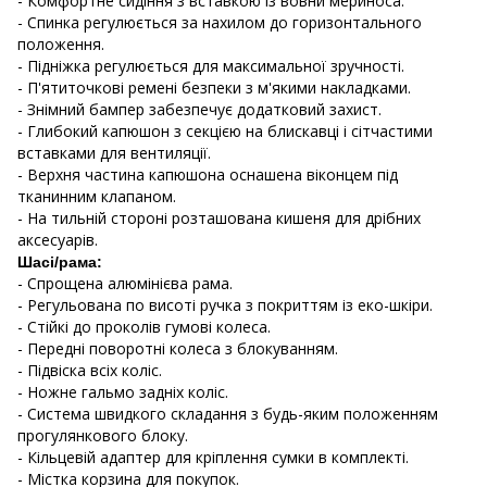
- Комфортне сидіння з вставкою із вовни мериноса.
- Спинка регулюється за нахилом до горизонтального
положення.
- Підніжка регулюється для максимальної зручності.
- П'ятиточкові ремені безпеки з м'якими накладками.
- Знімний бампер забезпечує додатковий захист.
- Глибокий капюшон з секцією на блискавці і сітчастими
вставками для вентиляції.
- Верхня частина капюшона оснашена віконцем під
тканинним клапаном.
- На тильній стороні розташована кишеня для дрібних
аксесуарів.
Шасі/рама:
- Спрощена алюмінієва рама.
- Регульована по висоті ручка з покриттям із еко-шкіри.
- Стійкі до проколів гумові колеса.
- Передні поворотні колеса з блокуванням.
- Підвіска всіх коліс.
- Ножне гальмо задніх коліс.
-
Система швидкого складання з будь-яким положенням
прогулянкового блоку.
- Кільцевій адаптер для кріплення сумки в комплекті.
- Містка корзина для покупок.