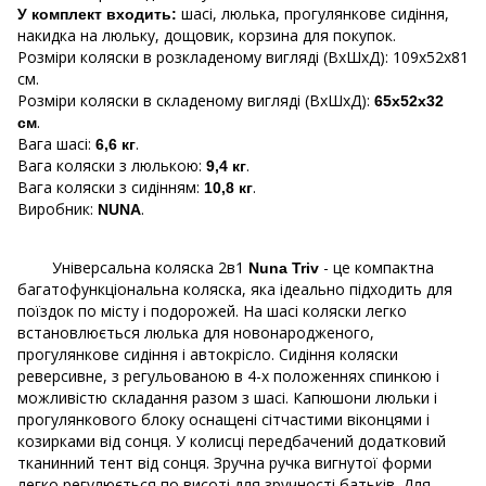
шасі, люлька, прогулянкове сидіння,
У комплект входить:
накидка на люльку, дощовик, корзина для покупок.
Розміри коляски в розкладеному вигляді (ВхШхД): 109x52х81
см.
Розміри коляски в складеному вигляді (ВхШхД):
65x52х32
.
см
Вага шасі:
.
6,6 кг
Вага коляски з люлькою:
.
9,4 кг
Вага коляски з сидінням:
.
10,8 кг
Виробник:
.
NUNA
Універсальна коляска 2в1
- це компактна
Nuna Triv
багатофункціональна коляска, яка ідеально підходить для
поїздок по місту і подорожей. На шасі коляски легко
встановлюється люлька для новонародженого,
прогулянкове сидіння і автокрісло. Сидіння коляски
реверсивне, з регульованою в 4-х положеннях спинкою і
можливістю складання разом з шасі. Капюшони люльки і
прогулянкового блоку оснащені сітчастими віконцями і
козирками від сонця. У колисці передбачений додатковий
тканинний тент від сонця. Зручна ручка вигнутої форми
легко регулюється по висоті для зручності батьків. Для