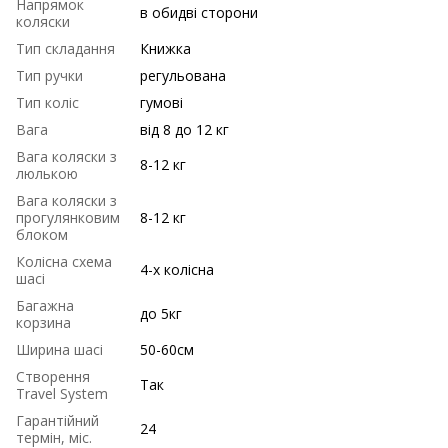
Напрямок
в обидві сторони
коляски
Тип складання
Книжка
Тип ручки
регульована
Тип коліс
гумові
Вага
від 8 до 12 кг
Вага коляски з
8-12 кг
люлькою
Вага коляски з
прогулянковим
8-12 кг
блоком
Колісна схема
4-х колісна
шасі
Багажна
до 5кг
корзина
Ширина шасі
50-60см
Створення
Так
Travel System
Гарантійний
24
термін, міс.