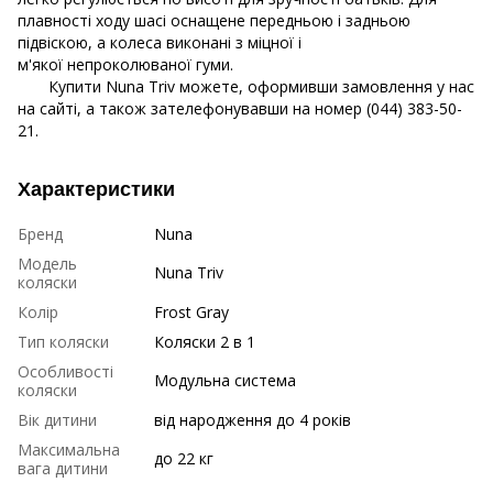
плавності ходу шасі оснащене передньою і задньою
підвіскою, а колеса виконані з міцної і
м'якої непроколюваної гуми.
Купити Nuna Triv можете, оформивши замовлення у нас
на сайті, а також зателефонувавши на номер (044) 383-50-
21.
Характеристики
Бренд
Nuna
Модель
Nuna Triv
коляски
Колір
Frost Gray
Тип коляски
Коляски 2 в 1
Особливості
Модульна система
коляски
Вік дитини
від народження до 4 років
Максимальна
до 22 кг
вага дитини