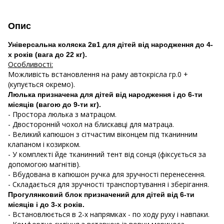
Опис
Універсальна коляска 2в1 для дітей від народження до 4-
х років (вага до 22 кг).
Особливості:
Можливість встановлення на раму автокрісла гр.0 +
(купується окремо).
Люлька призначена для дітей від народження і до 6-ти
місяців (вагою до 9-ти кг).
- Простора люлька з матрацом.
- Двосторонній чохол на блискавці для матраца.
- Великий капюшон з сітчастим віконцем під тканинним
клапаном і козирком.
- У комплекті йде тканинний тент від сонця (фіксується за
допомогою магнітів).
- Вбудована в капюшон ручка для зручності перенесення.
- Складається для зручності транспортування і зберігання.
Прогулянковий блок призначений для дітей від 6-ти
місяців і до 3-х років.
- Встановлюється в 2-х напрямках - по ходу руху і навпаки.