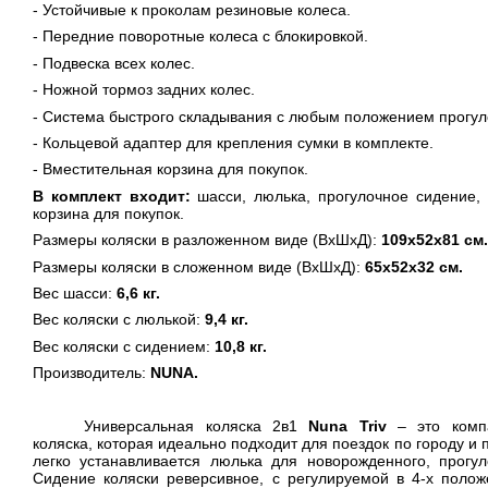
- Устойчивые к проколам резиновые колеса.
- Передние поворотные колеса с блокировкой.
- Подвеска всех колес.
- Ножной тормоз задних колес.
- Система быстрого складывания с любым положением прогуло
- Кольцевой адаптер для крепления сумки в комплекте.
- Вместительная корзина для покупок.
В комплект входит:
шасси, люлька, прогулочное сидение, 
корзина для покупок.
Размеры коляски в разложенном виде (ВхШхД):
109x52х81 см.
Размеры коляски в сложенном виде (ВхШхД):
65x52х32 см.
Вес шасси:
6,6 кг.
Вес коляски с люлькой:
9,4 кг.
Вес коляски с сидением:
10
,8
кг.
Производитель:
NUNA
.
Универсальная коляска 2в1
Nuna Triv
– это комп
коляска, которая идеально подходит для поездок по городу и 
легко устанавливается люлька для новорожденного, прогул
Сидение коляски реверсивное, с регулируемой в 4-х полож