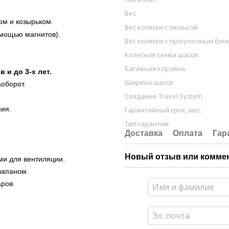
Вес
ом и козырьком.
Вес коляски с люлькой
омощью магнитов).
Вес коляски с прогулочным бло
Колесная схема шасси
Багажная корзина
 и до 3-х лет.
Ширина шасси
аоборот.
Создание Travel System
ния.
Гарантийный срок, мес.
Тип гарантии
Доставка
Оплата
Гар
Новый отзыв или комме
ми для вентиляции.
лапаном.
аров.