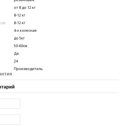
от 8 до 12 кг
8-12 кг
ком
8-12 кг
4-х колесная
до 5кг
50-60см
Да
24
Производитель
антия
нтарий