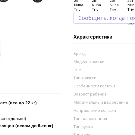
Сообщить, когда по
Характеристики
Бренд
Модель коляски
Цвет
Тип коляски
Особенности коляски
Возраст ребенка
Максимальный вес ребенка
ет (вес до 22 кг).
Направление коляски
Тип складывания
ся отдельно).
сяцев (весом до 9-ти кг).
Тип ручки
Тип колес