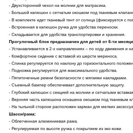
- Двухсторонний чехол на молнии для матрасика.
- Большой капюшон с сетчатым окошком под тканевым клапан
- В комплекте идет тканевый тент от солнца (фиксируется с п
- Встроенная в капюшон ручка для удобства переноски.
- Складывается для удобства транспортировки и хранения.
Прогулочный блок предназначен для детей от 6-ти месяцев
- Устанавливается в 2-х направлениях – по ходу движения и н
- Комфортное сидение с вставкой из шерсти мериноса.
- Спинка регулируется по наклону до горизонтального положе
- Подножка регулируется для максимального удобства.
- Пятиточечные ремни безопасности с мягкими накладками.
- Съемный бампер обеспечивает дополнительную защиту.
- Глубокий капюшон с секцией на молнии и сетчатыми вставка
- Верхняя часть капюшона оснашена окошком под тканевым к
- На тыльной стороне расположен карман для мелких аксессу
Шасси/рама:
- Облегченная алюминиевая рама.
- Регулируемая по высоте ручка с покрытием из эко-кожи.