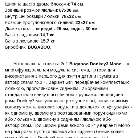
Ширина шасі з двома блоками:
.
74 см
Зовнішні розміри люльки:
.
87х36 см
Внутрішні розміри люльки:
.
78х32 см
Розміри прогулянкового сидіння:
.
22х27 см
Діаметр коліс:
.
передні - 25 см, задні - 30 см
Вага з сидінням:
.
14,7 кг
Вага з люлькою:
.
15,7 кг
Виробник:
.
BUGABOO
Універсальна коляска 2в1
- це
Bugaboo Donkey3 Mono
многофункціоальная модульна система, готова для
використання з першого дня життя дитини і сумісна з
автокріслами гр.0 +. Варіант 2в1 передбачає комплектацію
люлькою, прогулянковим сидінням і 2 корзинами -
стандартною внизу шасі і бічною з ручками. Інноваційна
рама Donkey3 має унікальне розсувне шасі, завдяки якому
коляску можна використовувати в декількох конфігураціях -
як одномісну, двомісну з розташованими поруч сидіннями
або люльками, двомісну з сидінням і люлькою або
автокріслом. При ширині рами всього 60 кг у варіанті Mono
на рамі розміщується люлька або сидіння і бічний кошик-
сумка. Коляска Donkey3 має кілька оновлень, які