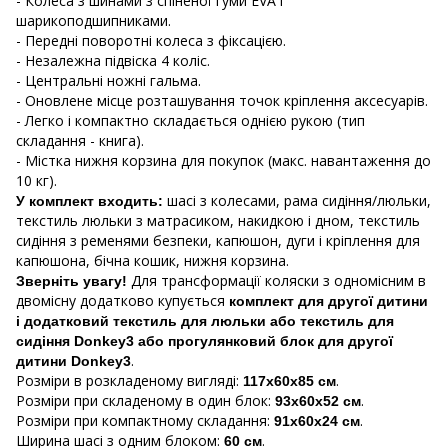
- Колеса з шинами з спіненої гуми EVA і
шарикоподшипниками.
- Передні поворотні колеса з фіксацією.
- Незалежна підвіска 4 коліс.
- Центральні ножні гальма.
- Оновлене місце розташування точок кріплення аксесуарів.
- Легко і компактно складається однією рукою (тип
складання - книга).
- Містка нижня корзина для покупок (макс. навантаження до
10 кг).
шасі з колесами, рама сидіння/люльки,
У комплект входить:
текстиль люльки з матрасиком, накидкою і дном, текстиль
сидіння з ременями безпеки, капюшон, дуги і кріплення для
капюшона, бічна кошик, нижня корзина.
Для трансформації коляски з одномісним в
Зверніть увагу!
двомісну додатково купується
комплект для другої дитини
і додатковий текстиль для люльки або текстиль для
сидіння Donkey3 або прогулянковий блок для другої
.
дитини Donkey3
Розміри в розкладеному вигляді:
.
117х60х85 см
Розміри при складеному в один блок:
.
93х60х52 см
Розміри при компактному складання:
.
91х60х24 см
Ширина шасі з одним блоком:
.
60 см