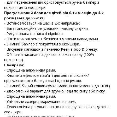
- Для перенесення використовується ручка-бампер з
покриттям із еко-шкіри.
Прогулянковий блок для дітей від 6-ти місяців до 4-х
років (вага до 22-х кг).
- Встановлюється на шасі в 2-х напрямках.
- Багатопозиційне регулювання нахилу сидіння.
- Регульована по висоті підніжка.
- П'ятиточкові ремені безпеки з м'якими накладками.
- Знімний бампер з покриттям з еко-шкіри.
- Висувний капюшон з панеллю Peek-a-boo & breezy.
- Обшивка виконана з дихаючого матеріалу (100%
поліестер).
Шасі/рама:
- Спрощена алюмінієва рама.
- Кнопки з ефектом пам'яті для зняття люльки/
прогулянкового блоку з шасі однією рукою.
- Знімний бічний кошик-сумка (макс.навантаження до 10 кг).
- Двоколісний варіант для зручної їзди по снігу або піску.
- Спрощена алюмінієва рама.
- Унікальне лазерна маркування на рамі.
- Телескопічна регульована по висоті ручка з накладкою із
еко-шкіри.