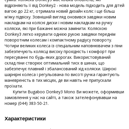
відрізняють її від Donkey2 - нова модель підходить для дітей
вагою до 22 кг, отримала новий дизайн коліс і ще більш
м'яку підвіску. Зовнішній вигляд оновився завдяки новим
накладкам на колісні диски і новим накладкам на ручку
коляски, які при бажанні можна замінити. Коляскою
Donkey3 легко керувати однією рукою завдяки переднім
поворотним колесам і компактному радіусу повороту.
Чотири великих колеса із спеціальним наповнювачем з піни
забезпечують колясці високу прохідність і комфорт при
пересуванні по будь-яких дорогах. Використовуваний
склад піни створює оптимальний тиск в шинах, що
забезпечує плавний і збалансований хід коляски. Широкі
шарнірні колеса і регульована по висоті ручка гарантують
маневреність в тих місцях, де ви навіть не припускали
проїхати.
Купити Bugaboo Donkey3 Mono Ви можете, оформивши
замовлення у нас на сайті, а також зателефонувавши на
номер (044) 383-50-21.
Характеристики