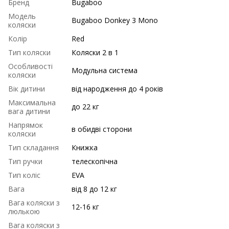
Бренд
Bugaboo
Модель
Bugaboo Donkey 3 Mono
коляски
Колір
Red
Тип коляски
Коляски 2 в 1
Особливості
Модульна система
коляски
Вік дитини
від народження до 4 років
Максимальна
до 22 кг
вага дитини
Напрямок
в обидві сторони
коляски
Тип складання
Книжка
Тип ручки
телескопічна
Тип коліс
EVA
Вага
від 8 до 12 кг
Вага коляски з
12-16 кг
люлькою
Вага коляски з