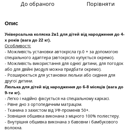
До обраного
Порівняти
Опис
Універсальна коляска 2в1 для дітей від народження до 4-
х років (вага до 22 кг).
Особливості:
- Можливість установки автокрісла гр.0 + за допомогою
спеціального адаптера (автокрісло купується окремо).
- Можливість використання для однієї дитини, для погодок
або для двійні (модулі можна придбати окремо).
- Розширюється для установки люльки або сидіння для
другої дитини.
Люлька для дітей від народження до 6-8 місяців (вага до
9-ти кг).
- Легко і надійно фіксується на спеціальному каркасі.
- Рівне дно з ортопедичним матрацом.
- Тканина з захистом від УФ-променів 50+.
- Зовнішня обшивка виконана з міцного 100% поліестеру.
- Внутрішня обшивка виконана з бавовни і бамбукового
волокна.