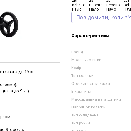
Повідомити, коли з'
Характеристики
Бренд
Модель коляски
Колір
ів (вага до 15 кг).
Тип коляски
Особливості коляски
 окремо).
(вага до 9 кг).
Вік дитини
Максимальна вага дитини
Напрямок коляски
Тип складання
ирком.
Тип ручки
о 3-х років.
Тип коліс