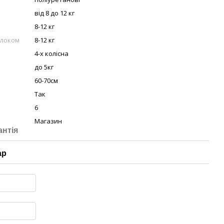
від 8 до 12 кг
8-12 кг
блоком
8-12 кг
4-х колісна
до 5кг
60-70см
Так
6
Магазин
антія
ар