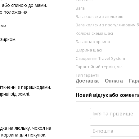
и або спиною до мами.
Вага
го положення.
Вага коляски з люлькою
Вага коляски з прогулянковим 
ами.
Колісна схема шасі
озирком.
Багажна корзина
Ширина шасі
Створення Travel System
Гарантійний термін, міс.
Тип гарантії
Доставка
Оплата
Гар
іткненні з перешкодами.
иві від землі.
Новий відгук або комент
дка на люльку, чохол на
, корзина для покупок.