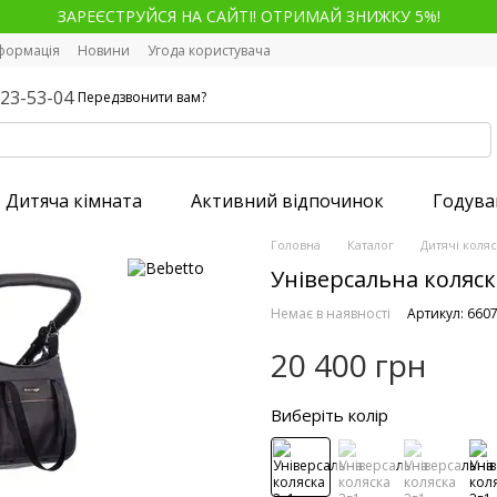
ЗАРЕЄСТРУЙСЯ НА САЙТІ! ОТРИМАЙ ЗНИЖКУ 5%!
нформація
Новини
Угода користувача
123-53-04
Передзвонити вам?
Дитяча кімната
Активний відпочинок
Годува
Головна
Каталог
Дитячі коля
Універсальна коляска
Немає в наявності
Артикул: 660
20 400 грн
Виберіть колір