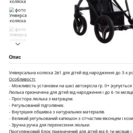
Опис
Універсальна коляска 2в1 для дітей від народження до 3-х рок
Особливості:
- Можливість установки на шасі автокрісла гр. 0+ (купується
Люлька призначена для дітей від народження і до 6-ти місяців 
- Простора люлька з матрацом.
- Регульований підголівник.
- Внутрішня обшивка з натуральних матеріалів.
- Великий регульований капюшон з сітчастим віконцем і коз
- Зручна ручка для перенесення люльки.
Прогулянковий блок призначений для дітей від 6-ти місяців і д