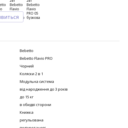
явиться
Bebetto
Bebetto Flavio PRO
Чорний
Коляски 2 в 1
Модульна система
від народження до 3 років
до 15 кг
в обидві сторони
Книжка
регульована
поліуретанові