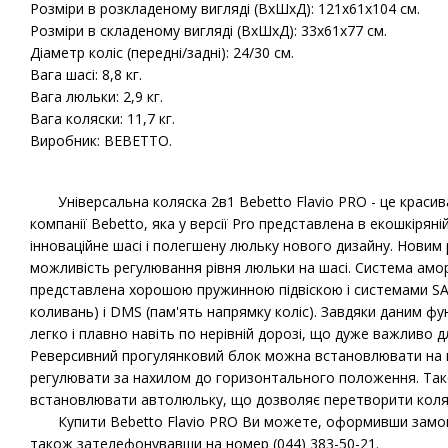
Розміри в розкладеному вигляді (ВхШхД): 121х61х104 см.
Розміри в складеному вигляді (ВхШхД): 33х61х77 см.
Діаметр коліс (передні/задні): 24/30 см.
Вага шасі: 8,8 кг.
Вага люльки: 2,9 кг.
Вага коляски: 11,7 кг.
Виробник: BEBETTO.
Універсальна коляска 2в1 Bebetto Flavio PRO - це красива
компанії Bebetto, яка у версії Pro представлена ​​в екошкірян
інноваційне шасі і полегшену люльку нового дизайну. Новим 
можливість регулювання рівня люльки на шасі. Система амор
представлена ​​хорошою пружинною підвіскою і системами S
коливань) і DMS (пам'ять напрямку коліс). Завдяки даним фу
легко і плавно навіть по нерівній дорозі, що дуже важливо
Реверсивний прогулянковий блок можна встановлювати на ша
регулювати за нахилом до горизонтального положення. Та
встановлювати автолюльку, що дозволяє перетворити коляск
Купити Bebetto Flavio PRO Ви можете, оформивши замовле
також зателефонувавши на номер (044) 383-50-21.