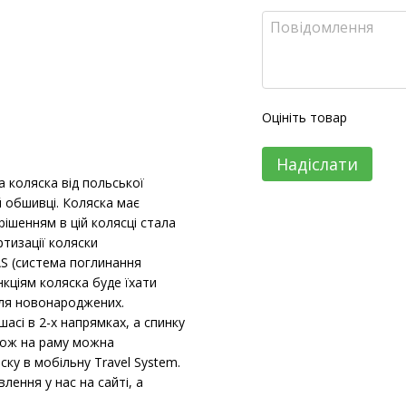
Оцініть товар
Надіслати
 коляска від польської
ій обшивці. Коляска має
рішенням в цій колясці стала
тизації коляски
AS (система поглинання
нкціям коляска буде їхати
 для новонароджених.
сі в 2-х напрямках, а спинку
кож на раму можна
у в мобільну Travel System.
ння у нас на сайті, а