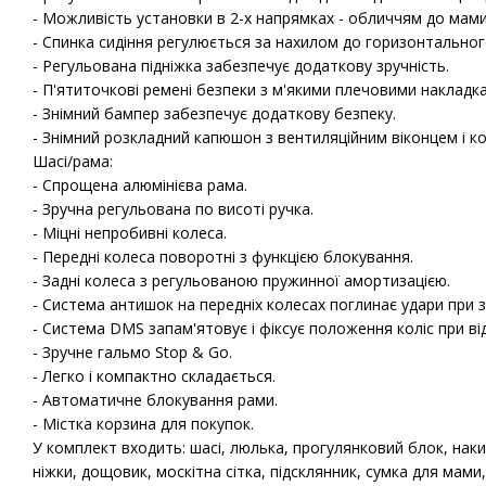
- Можливість установки в 2-х напрямках - обличчям до мам
- Спинка сидіння регулюється за нахилом до горизонтально
- Регульована підніжка забезпечує додаткову зручність.
- П'ятиточкові ремені безпеки з м'якими плечовими накладк
- Знімний бампер забезпечує додаткову безпеку.
- Знімний розкладний капюшон з вентиляційним віконцем і к
Шасі/рама:
- Спрощена алюмінієва рама.
- Зручна регульована по висоті ручка.
- Міцні непробивні колеса.
- Передні колеса поворотні з функцією блокування.
- Задні колеса з регульованою пружинної амортизацією.
- Система антишок на передніх колесах поглинає удари при з
- Система DMS запам'ятовує і фіксує положення коліс при відр
- Зручне гальмо Stop & Go.
- Легко і компактно складається.
- Автоматичне блокування рами.
- Містка корзина для покупок.
У комплект входить: шасі, люлька, прогулянковий блок, наки
ніжки, дощовик, москітна сітка, підсклянник, сумка для мами