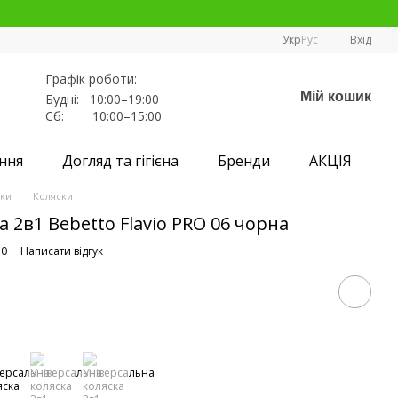
Укр
Рус
Вхід
Графік роботи:
Мій кошик
Будні: 10:00–19:00
Сб: 10:00–15:00
ння
Догляд та гігієна
Бренди
АКЦІЯ
ски
Коляски
 2в1 Bebetto Flavio PRO 06 чорна
70
Написати відгук