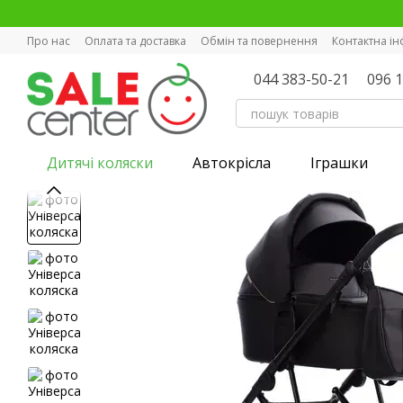
Перейти к основному контенту
Про нас
Оплата та доставка
Обмін та повернення
Контактна і
044 383-50-21
096 
Дитячі коляски
Автокрісла
Іграшки