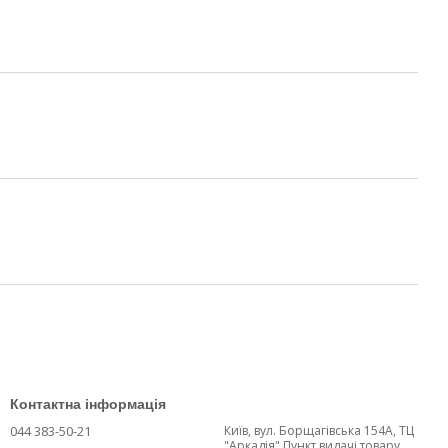
Контактна інформація
044 383-50-21
Київ, вул. Борщагівська 154А, ТЦ
"Аркадія" Пункт видачі товару.