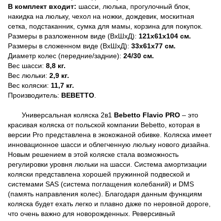
В комплект входит:
шасси,
люлька,
прогулочный блок,
накидка на люльку, чехол на ножки, дождевик, москитная
сетка, подстаканник, сумка для мамы, корзина для покупок.
Размеры в разложенном виде (ВхШхД):
121х61х104 см.
Размеры в сложенном виде (ВхШхД):
33х61х77 см.
Диаметр колес (передние/задние):
24/30 см.
Вес шасси:
8,8
кг.
Вес люльки:
2
,9 кг.
Вес коляски:
11,7 кг.
Производитель:
BEBETTO
.
Универсальная коляска 2в1
Bebetto Flavio
PRO
– это
красивая коляска от польской компании Bebetto, которая в
версии Pro представлена в экокожаной обивке. Коляска имеет
инновационное шасси и облегченную люльку нового дизайна.
Новым решением в этой коляске стала возможность
регулировки уровня люльки на шасси. Система амортизации
коляски представлена хорошей пружинной подвеской и
системами SAS (система поглащения колебаний) и DMS
(память направления колес). Благодаря данным функциям
коляска будет ехать легко и плавно даже по неровной дороге,
что очень важно для новорожденных. Реверсивный