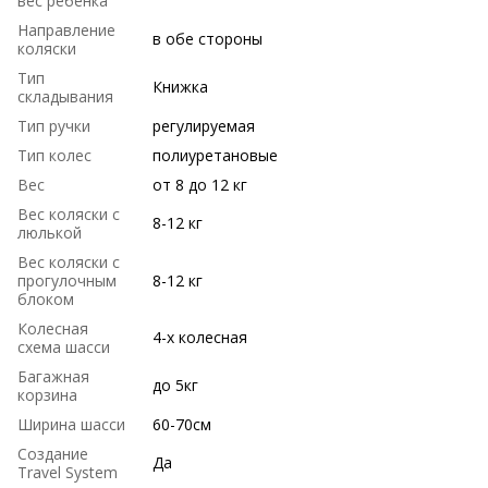
вес ребенка
Направление
в обе стороны
коляски
Тип
Книжка
складывания
Тип ручки
регулируемая
Тип колес
полиуретановые
Вес
от 8 до 12 кг
Вес коляски с
8-12 кг
люлькой
Вес коляски с
прогулочным
8-12 кг
блоком
Колесная
4-х колесная
схема шасси
Багажная
до 5кг
корзина
Ширина шасси
60-70см
Создание
Да
Travel System