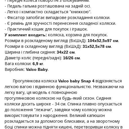
- Передні колеса поворотні з блокуванням.
- Педаль гальма розташована на задній осі.
- Легко і компактно складається "книжкою".
- Фіксатор запобігає випадкове розкладання коляски.
- Є ремінь для зручності перенесення складеної коляски.
- Практичний кошик для покупок і іграшок.
коляска, корзина для покупок.
У комплект входить:
Розміри в розкладеному вигляді (ВхШхД):
.
104х52,5х97 см
Розміри в складеному вигляді (ВхШхД):
.
31х52,5х78 см
Ширина і глибина сидіння:
.
34х22 см
Діаметр коліс (передні/задні):
.
16/26 см
Вага коляски:
.
6,9 кг
Виробник:
.
Valco Baby
Прогулянкова коляска
відрізняється
Valco baby Snap 4
легкою вагою і відмінною функціональністю. Незважаючи на
легку вагу, ця модель є повноцінною
прогулянковою коляскою на будь-який сезон. Сидіння
коляски досить широке - 34 см. Спинка плавно опускається
до положення "лежачи", завдяки чому коляску можна
використовувати з народження. Великий капюшон
розкладається за допомогою блискавки, а на зворотному
боці спинки можна підняти кишені, перетворивши коляску в