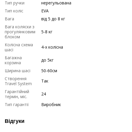
Тип ручки
нерегульована
Тип коліс
EVA
Вага
від 5 до 8 кг
Вага коляски з
прогулянковим
5-8 кг
блоком
Колісна схема
4-х колісна
шасі
Багажна
до 5кг
корзина
Ширина шасі
50-60см
Створення
Так
Travel System
Гарантійний
24
термін, міс.
Тип гарантії
Виробник
Відгуки