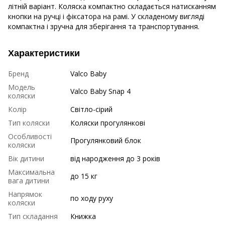
літній варіант. Коляска компактно складається натисканням
кнопки на ручці і фіксатора на рамі. У складеному вигляді
компактна і зручна для зберігання та транспортування.
Характеристики
Бренд
Valco Baby
Модель
Valco Baby Snap 4
коляски
Колір
Світло-сірий
Тип коляски
Коляски прогулянкові
Особливості
Прогулянковий блок
коляски
Вік дитини
від народження до 3 років
Максимальна
до 15 кг
вага дитини
Напрямок
по ходу руху
коляски
Тип складання
Книжка