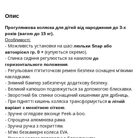
Опис
Прогулянкова коляска для дітей від народження до 3-х
років (вагою до 15 кг).
Особливості:
- Можливість установки на шасі
люльки Snap або
(купуються окремо).
автокрісел гр. 0 +
- Спинка сидіння регулюється за нахилом
до
.
горизонтального положення
- Регульовані п'ятиточкові ремені безпеки оснащені м'якими
накладками.
- Знімний бампер забезпечує додаткову безпеку.
- Великий капюшон подовжується за допомогою блискавки.
- Зворотний бік спинки оснащений кишенями для дрібниць.
- При піднятті кишень коляска трансформується
в літній
.
варіант з москітною сіткою
- Зручне оглядове віконце Peek-a-boo.
- Спрощена алюмінієва рама.
- Зручна ручка з покриттям.
- М'які безкамерні колеса EVA.