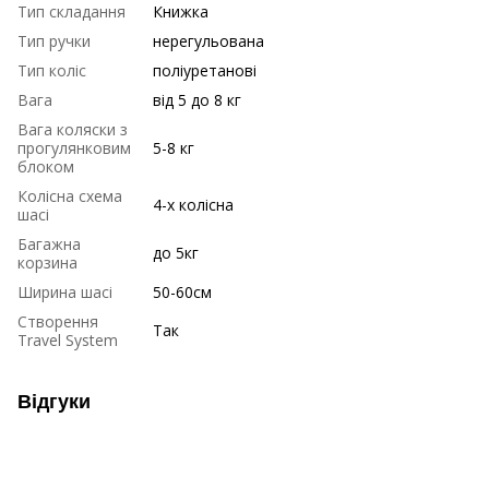
Тип складання
Книжка
Тип ручки
нерегульована
Тип коліс
поліуретанові
Вага
від 5 до 8 кг
Вага коляски з
прогулянковим
5-8 кг
блоком
Колісна схема
4-х колісна
шасі
Багажна
до 5кг
корзина
Ширина шасі
50-60см
Створення
Так
Travel System
Відгуки