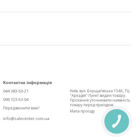
Контактна інформація
044 383-50-21
Київ, вул. Борщагівська 154А, ТЦ
"Аркадія" Пункт видачі товару.
096 123-53-04
Прохання уточнювати наявність
товару перед приїздом.
Передзвонити вам?
Мапа проїзду
info@salecenter.com.ua