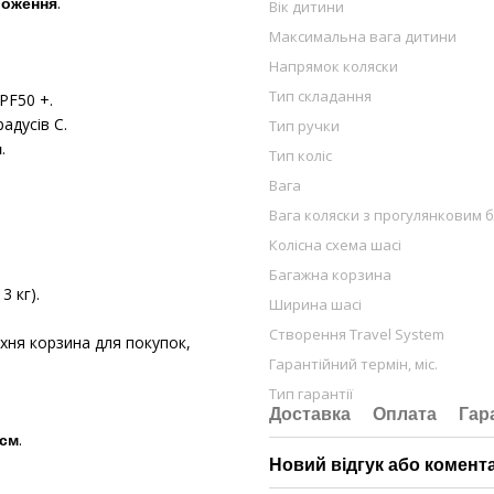
.
ложення
Вік дитини
Максимальна вага дитини
Напрямок коляски
Тип складання
PF50 +.
адусів С.
Тип ручки
.
я
Тип коліс
Вага
Вага коляски з прогулянковим 
Колісна схема шасі
Багажна корзина
 кг).
Ширина шасі
Створення Travel System
хня корзина для покупок,
Гарантійний термін, міс.
Тип гарантії
Доставка
Оплата
Гар
.
 см
Новий відгук або комент