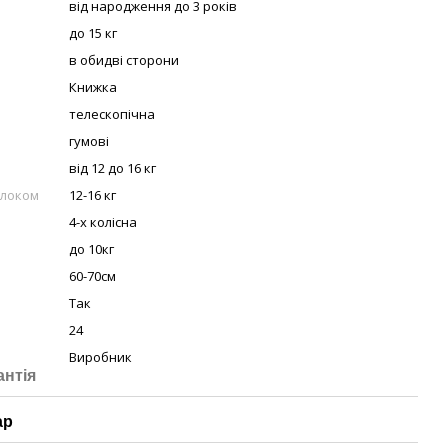
від народження до 3 років
до 15 кг
в обидві сторони
Книжка
телескопічна
гумові
від 12 до 16 кг
блоком
12-16 кг
4-х колісна
до 10кг
60-70см
Так
24
Виробник
антія
ар