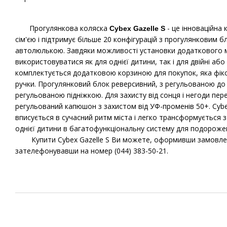
Прогулянкова коляска
- це інноваційна 
Cybex Gazelle S
сім'єю і підтримує більше 20 конфігурацій з прогулянковим
автолюлькою. Завдяки можливості установки додаткового 
використовуватися як для однієї дитини, так і для двійні або
комплектується додатковою корзиною для покупок, яка фікс
ручки. Прогулянковий блок реверсивний, з регульованою д
регульованою підніжкою. Для захисту від сонця і негоди пе
регульований капюшон з захистом від УФ-променів 50+. Cybex
вписується в сучасний ритм міста і легко трансформується 
однієї дитини в багатофункціональну систему для подорожей
Купити Cybex Gazelle S Ви можете, оформивши замовлення
зателефонувавши на номер (044) 383-50-21.