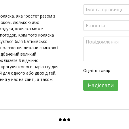
коляска, яка "росте" разом з
 блоком, люлькою або
модуля, коляска може
 погодок. Крім того коляска
ується біля батьківської
о положення лежачи спинкою і
редбачений великий
 Gazelle S відмінно
з прогулянкового варіанту для
Оцініть товар
 для одного або двох дітей.
 у нас на сайті, а також
Надіслати