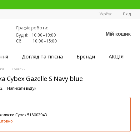
Укр
Рус
Вхід
Графік роботи:
Мій кошик
Будні: 10:00–19:00
Сб: 10:00–15:00
ння
Догляд та гігієна
Бренди
АКЦІЯ
ски
Коляски
 Cybex Gazelle S Navy blue
02
Написати відгук
 коляски Cybex 518002943
штовно