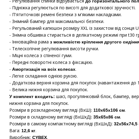
- Регулювання спинки відбувається
до горизонтального по
- Підніжка регулюється по висоті для додаткової зручності.
- П'ятиточкові ремені безпеки з м'якими накладками.
- Знімний бампер для максимальної безпеки.
- Регульований капюшон розміру XXL із захистом від сонця U
- Знімна обшивка стирається в делікатному режимі при t30 гр
- Інноваційна рама
з можливістю кріплення другого сидінн
- Телескопічне регулювання висоти ручки.
- Міцні колеса з спіненої гуми.
- Передні поворотні колеса з фіксацією.
-
.
Амортизація на всіх колесах
- Легке складання однією рукою.
- Додаткова верхня корзина для покупок (навантаження до 13
- Велика нижня корзина для покупок.
шасі, прогулянковий блок, бампер, вер
У комплект входить:
нижня корзина для покупок.
Розміри в розкладеному вигляді (ВхШ):
.
110х65х106 см
Розміри в складеному вигляді (ВхШхД):
.
35х65х86 см
Розміри в самому компактному вигляді (ВхШхД):
32х56х74,5
Вага:
.
12,6 кг
Виробник:
.
CYBEX