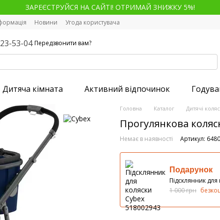
ЗАРЕЄСТРУЙСЯ НА САЙТІ! ОТРИМАЙ ЗНИЖКУ 5%!
нформація
Новини
Угода користувача
123-53-04
Передзвонити вам?
Дитяча кімната
Активний відпочинок
Годува
Головна
Каталог
Дитячі коля
Прогулянкова коляска
Немає в наявності
Артикул: 648
Подарунок
Підсклянник для
1 000 грн
безко