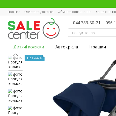
Перейти к основному контенту
Про нас
Оплата та доставка
Обмін та повернення
Контактна і
044 383-50-21
096 
Дитячі коляски
Автокрісла
Іграшки
Новинка