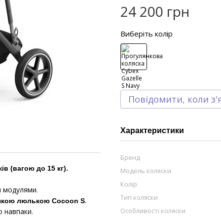
24 200 грн
Виберіть колір
Повідомити, коли з'
Характеристики
Бренд
в (вагою до 15 кг).
Модель коляски
Колір
и модулями.
Тип коляски
.
м'якою люлькою Cocoon S
Особливості коляски
 навпаки.