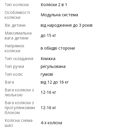
Тип коляски
Коляски 2 в 1
Особливості
Модульна система
коляски
Вік дитини
від народження до 3 років
Максимальна
до 15 кг
вага дитини
Напрямок
в обидві сторони
коляски
Тип складання
Книжка
Тип ручки
регульована
Тип коліс
гумові
Вага
від 12 до 16 кг
Вага коляски з
12-16 кг
люлькою
Вага коляски з
прогулянковим
12-16 кг
блоком
Колісна схема
4-х колісна
шасі