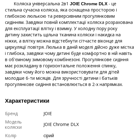
Коляска універсальна 2в1
- це
JOIE Chrome DLX
стильна сучасна коляска, яка оснащена просторою і
глибокою люлькою та реверсивним прогулянковим
сидінням. Завдяки повній комплектації коляска розрахована
для експлуатації влітку і взимку. У холодну пору року
дитину захистить щільна тканина коляски і накидка на
ніжки, а влітку можна відстебнути сітчасте віконце для
циркуляції повітря. Люлька в даній моделі дійсно дуже містка
і глибока, завдяки чому дитині буде комфортно в ній навіть
в об'ємному зимовому комбінезоні. Прогулянкове сидіння
має розкладану в горизонтальне положення спинку,
завдяки чому його можна використовувати для дітей
молодше 6-ти місяців. Для зручності дитини і батьків
прогулянкове сидіння встановлюється в 2-х напрямках.
Характеристики
Бренд
JOIE
Модель
JOIE Chrome DLX
коляски
Колір
сірий