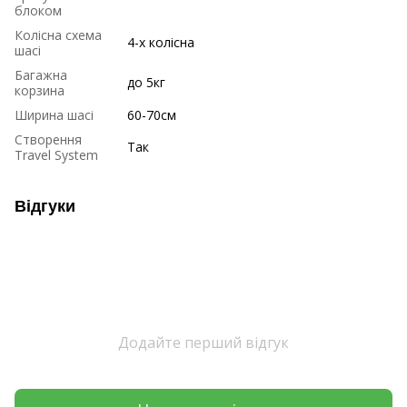
блоком
Колісна схема
4-х колісна
шасі
Багажна
до 5кг
корзина
Ширина шасі
60-70см
Створення
Так
Travel System
Відгуки
Додайте перший відгук