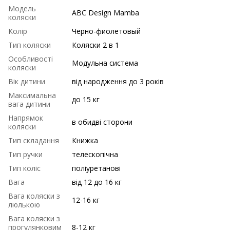
Модель
ABC Design Mamba
коляски
Колір
Черно-фиолетовый
Тип коляски
Коляски 2 в 1
Особливості
Модульна система
коляски
Вік дитини
від народження до 3 років
Максимальна
до 15 кг
вага дитини
Напрямок
в обидві сторони
коляски
Тип складання
Книжка
Тип ручки
телескопічна
Тип коліс
поліуретанові
Вага
від 12 до 16 кг
Вага коляски з
12-16 кг
люлькою
Вага коляски з
прогулянковим
8-12 кг