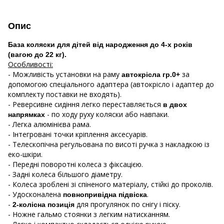
Опис
База коляски для дітей від народження до 4-х років
(вагою до 22 кг).
Особливості:
- Можливість установки на раму
за
автокрісла гр.0+
допомогою спеціального адаптера (автокрісло і адаптер до
комплекту поставки не входять).
- Реверсивне сидіння легко переставляється
в двох
- по ходу руху коляски або навпаки.
напрямках
- Легка алюмінієва рама.
- Інтегровані точки кріплення аксесуарів.
- Телескопічна регульована по висоті ручка з накладкою із
еко-шкіри.
- Передні поворотні колеса з фіксацією.
- Задні колеса більшого діаметру.
- Колеса зроблені зі спіненого матеріалу, стійкі до проколів.
- Удосконалена
.
повнопривідна підвіска
-
для прогулянок по снігу і піску.
2-колісна позиція
- Ножне гальмо стоянки з легким натисканням.