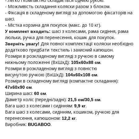
- Легко і компактно складається однією рукою.
- Можливість складання коляски разом з блоком.
- Фіксація в складеному вигляді за допомогою фіксаторів на
шасі.
- Містка корзина для покупок (макс. до 10 кг).
шасі з колесами, рама сидіння, рама
У комплект входить:
люльки, ручка для перенесення, кошик для покупок.
Для повної комплектації коляски необхідно
Зверніть увагу!
додатково придбати текстиль і захисний капюшон.
Розміри в розкладеному вигляді з ручкою в самому
нижньому положенні (ВхШхД):
.
105х60х88 см
Розміри в розкладеному вигляді з повністю
висунутою ручкою (ВхШхД):
.
104х60х108 см
Розміри в складеному вигляді (компактне складання):
.
47х60х90 см
Ширина шасі:
.
60 см
Діаметр коліс (передні/задні):
.
21,5 см/30,5 см
Вага шасі з колесами і сидінням:
.
9,9 кг
Вага шасі з колесами, сидінням, кошиком, ручкою для
перенесення, капюшоном:
.
12,2 кг
Виробник:
.
BUGABOO