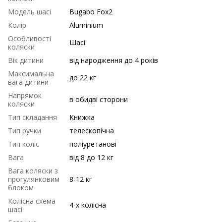
Модель шасі
Bugabo Fox2
Колір
Aluminium
Особливості
Шасі
коляски
Вік дитини
від народження до 4 років
Максимальна
до 22 кг
вага дитини
Напрямок
в обидві сторони
коляски
Тип складання
Книжка
Тип ручки
телескопічна
Тип коліс
поліуретанові
Вага
від 8 до 12 кг
Вага коляски з
прогулянковим
8-12 кг
блоком
Колісна схема
4-х колісна
шасі