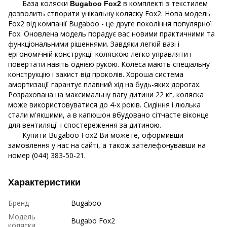
База коляски
в комплекті з текстилем
Bugaboo Fox2
дозволить створити унікальну коляску Fox2. Нова модель
Fox2 від компанії Bugaboo - це друге покоління популярної
Fox. Оновлена ​​модель порадує вас новими практичними та
функціональними рішеннями. Завдяки легкій вазі і
ергономічній конструкції коляскою легко управляти і
повертати навіть однією рукою. Колеса мають спеціальну
конструкцію і захист від проколів. Хороша система
амортизації гарантує плавний хід на будь-яких дорогах.
Розрахована на максимальну вагу дитини 22 кг, коляска
може використовуватися до 4-х років. Сидіння і люлька
стали м'якшими, а в капюшон вбудовано сітчасте віконце
для вентиляції і спостереження за дитиною.
Купити Bugaboo Fox2 Ви можете, оформивши
замовлення у нас на сайті, а також зателефонувавши на
номер (044) 383-50-21.
Характеристики
Бренд
Bugaboo
Модель
Bugabo Fox2
коляски