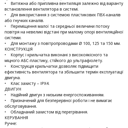
• Витяжна або припливна вентиляція залежно від варіанту
встановлення вентилятора в системі.
• Для використання з системою пластикових ПВХ-каналів
або гнучких каналів.
• Переміщення малої та середньої величини потоку
повітря на невеликі відстані при малому опорі вентиляційної
системи.
• Для монтажу з повітропроводами Ø 100, 125 та 150 мм.
КОНСТРУКЦІЯ
• Корпус і крильчатка виконані з високоякісного та
міцного АБС-пластику, стійкого до ультрафіолету.
• Конструкція крильчатки дозволяє підвищити
ефективність вентилятора та збільшити термін експлуатації
двигуна.
• Клас захисту – IPX4.
ДВИГУН
• Надійний двигун з низьким енергоспоживанням.
• Призначений для безперервної роботи і не вимагає
обслуговування.
• Обладнаний захистом від перегрівання.
КЕРУВАННЯ
Ручне: