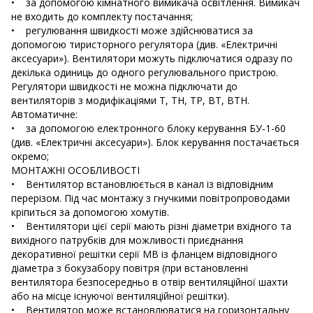
• за допомогою кімнатного вимикача освітлення. Вимикач
не входить до комплекту постачання;
• регулювання швидкості може здійснюватися за
допомогою тиристорного регулятора (див. «Електричні
аксесуари»). Вентилятори можуть підключатися одразу по
декілька одиниць до одного регулювального пристрою.
Регулятори швидкості не можна підключати до
вентиляторів з модифікаціями Т, ТН, ТР, ВТ, ВТН.
Автоматичне:
• за допомогою електронного блоку керування БУ-1-60
(див. «Електричні аксесуари»). Блок керування постачається
окремо;
МОНТАЖНІ ОСОБЛИВОСТІ
• Вентилятор встановлюється в канал із відповідним
перерізом. Під час монтажу з гнучкими повітропроводами
кріпиться за допомогою хомутів.
• Вентилятори цієї серії мають різні діаметри вхідного та
вихідного патрубків для можливості приєднання
декоративної решітки серії МВ із фланцем відповідного
діаметра з бокузабору повітря (при встановленні
вентилятора безпосередньо в отвір вентиляційної шахти
або на місце існуючої вентиляційної решітки).
• Вентилятор може встановлюватися на горизонтальну