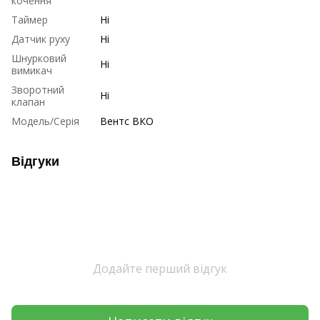
кочення
Таймер
Ні
Датчик руху
Ні
Шнурковий
Ні
вимикач
Зворотний
Ні
клапан
Модель/Серія
Вентс ВКО
Відгуки
Додайте перший відгук