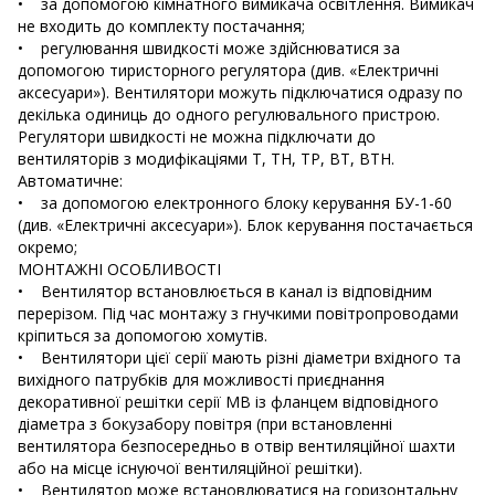
• за допомогою кімнатного вимикача освітлення. Вимикач
не входить до комплекту постачання;
• регулювання швидкості може здійснюватися за
допомогою тиристорного регулятора (див. «Електричні
аксесуари»). Вентилятори можуть підключатися одразу по
декілька одиниць до одного регулювального пристрою.
Регулятори швидкості не можна підключати до
вентиляторів з модифікаціями Т, ТН, ТР, ВТ, ВТН.
Автоматичне:
• за допомогою електронного блоку керування БУ-1-60
(див. «Електричні аксесуари»). Блок керування постачається
окремо;
МОНТАЖНІ ОСОБЛИВОСТІ
• Вентилятор встановлюється в канал із відповідним
перерізом. Під час монтажу з гнучкими повітропроводами
кріпиться за допомогою хомутів.
• Вентилятори цієї серії мають різні діаметри вхідного та
вихідного патрубків для можливості приєднання
декоративної решітки серії МВ із фланцем відповідного
діаметра з бокузабору повітря (при встановленні
вентилятора безпосередньо в отвір вентиляційної шахти
або на місце існуючої вентиляційної решітки).
• Вентилятор може встановлюватися на горизонтальну