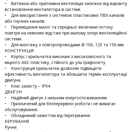
• Витяжна або припливна вентиляція залежно від варіанту
встановлення вентилятора в системі.
• Для використання з системою пластикових ПВХ-каналів
або гнучких каналів.
• Переміщення малої та середньої величини потоку
повітря на невеликі відстані при малому опорі вентиляційної
системи.
• Для монтажу з повітропроводами Ø 100, 125 та 150 мм.
КОНСТРУКЦІЯ
• Корпус і крильчатка виконані з високоякісного та
міцного АБС-пластику, стійкого до ультрафіолету.
• Конструкція крильчатки дозволяє підвищити
ефективність вентилятора та збільшити термін експлуатації
двигуна.
• Клас захисту – IPX4.
ДВИГУН
• Надійний двигун з низьким енергоспоживанням.
• Призначений для безперервної роботи і не вимагає
обслуговування.
• Обладнаний захистом від перегрівання.
КЕРУВАННЯ
Ручне: