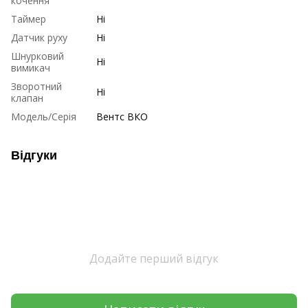
кочення
Таймер
Ні
Датчик руху
Ні
Шнурковий
Ні
вимикач
Зворотний
Ні
клапан
Модель/Серія
Вентс ВКО
Відгуки
Додайте перший відгук