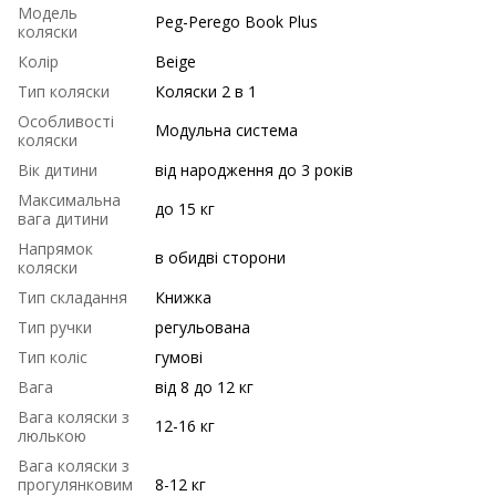
Модель
Peg-Perego Book Plus
коляски
Колір
Beige
Тип коляски
Коляски 2 в 1
Особливості
Модульна система
коляски
Вік дитини
від народження до 3 років
Максимальна
до 15 кг
вага дитини
Напрямок
в обидві сторони
коляски
Тип складання
Книжка
Тип ручки
регульована
Тип коліс
гумові
Вага
від 8 до 12 кг
Вага коляски з
12-16 кг
люлькою
Вага коляски з
прогулянковим
8-12 кг