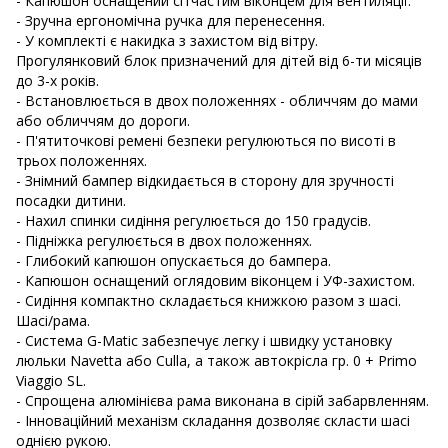
- Капюшон оснащений сітчастим віконцем для вентиляції.
- Зручна ергономічна ручка для перенесення.
- У комплекті є накидка з захистом від вітру.
Прогулянковий блок призначений для дітей від 6-ти місяців
до 3-х років.
- Встановлюється в двох положеннях - обличчям до мами
або обличчям до дороги.
- П'ятиточкові ремені безпеки регулюються по висоті в
трьох положеннях.
- Знімний бампер відкидається в сторону для зручності
посадки дитини.
- Нахил спинки сидіння регулюється до 150 градусів.
- Підніжка регулюється в двох положеннях.
- Глибокий капюшон опускається до бампера.
- Капюшон оснащений оглядовим віконцем і УФ-захистом.
- Сидіння компактно складається книжкою разом з шасі.
Шасі/рама.
- Система G-Matic забезпечує легку і швидку установку
люльки Navetta або Culla, а також автокрісла гр. 0 + Primo
Viaggio SL.
- Спрощена алюмінієва рама виконана в сірій забарвленням.
- Інноваційний механізм складання дозволяє скласти шасі
однією рукою.