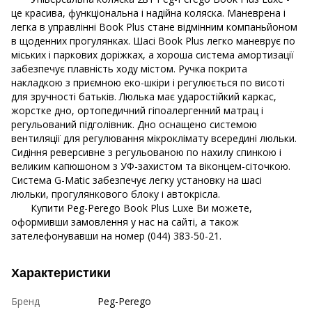
це красива, функціональна і надійна коляска. Маневрена і
легка в управлінні Book Plus стане відмінним компаньйоном
в щоденних прогулянках. Шасі Book Plus легко маневрує по
міських і паркових доріжках, а хороша система амортизації
забезпечує плавність ходу містом. Ручка покрита
накладкою з приємною еко-шкіри і регулюється по висоті
для зручності батьків. Люлька має ударостійкий каркас,
жорстке дно, ортопедичний гіпоалергенний матрац і
регульований підголівник. Дно оснащено системою
вентиляції для регулювання мікроклімату всередині люльки.
Сидіння реверсивне з регульованою по нахилу спинкою і
великим капюшоном з УФ-захистом та віконцем-сіточкою.
Система G-Matic забезпечує легку установку на шасі
люльки, прогулянкового блоку і автокрісла.
Купити Peg-Perego Book Plus Luxe Ви можете,
оформивши замовлення у нас на сайті, а також
зателефонувавши на номер (044) 383-50-21.
Характеристики
Бренд
Peg-Perego