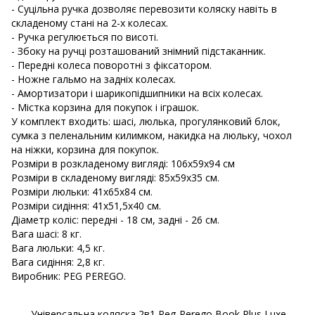
- Суцільна ручка дозволяє перевозити коляску навіть в
складеному стані на 2-х колесах.
- Ручка регулюється по висоті.
- Збоку на ручці розташований знімний підстаканник.
- Передні колеса поворотні з фіксатором.
- Ножне гальмо на задніх колесах.
- Амортизатори і шарикопідшипники на всіх колесах.
- Містка корзина для покупок і іграшок.
У комплект входить: шасі, люлька, прогулянковий блок,
сумка з пеленальним килимком, накидка на люльку, чохол
на ніжки, корзина для покупок.
Розміри в розкладеному вигляді: 106х59х94 см
Розміри в складеному вигляді: 85x59х35 см.
Розміри люльки: 41х65х84 см.
Розміри сидіння: 41х51,5х40 см.
Діаметр коліс: передні - 18 см, задні - 26 см.
Вага шасі: 8 кг.
Вага люльки: 4,5 кг.
Вага сидіння: 2,8 кг.
Виробник: PEG PEREGO.
Універсальна коляска 2в1 Peg-Perego Book Plus Luxe -