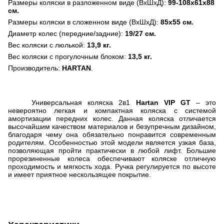
Размеры коляски в разложенном виде (ВхШхД):
99-108х61х88
см.
Размеры коляски в сложенном виде (ВхШхД):
85х55 см.
Диаметр колес (передние/задние):
19/27 см.
Вес коляски с люлькой:
13,9 кг.
Вес коляски с прогулочным блоком:
13,5 кг.
Производитель:
HARTAN
.
Универсальная коляска 2в1
Hartan VIP GT
– это
невероятно легкая и компактная коляска с системой
амортизации передних колес. Данная коляска отличается
высочайшим качеством материалов и безупречным дизайном,
благодаря чему она обязательно понравится современным
родителям. Особенностью этой модели является узкая база,
позволяющая пройти практически в любой лифт. Большие
прорезиненные колеса обеспечивают коляске отличную
проходимость и мягкость хода. Ручка регулируется по высоте
и имеет приятное нескользящее покрытие.