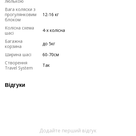
люлькою
Вага коляски з
прогулянковим
12-16 кг
блоком
Колісна схема
4-х колісна
шасі
Багажна
до 5кг
корзина
Ширина шасі
60-70см
Створення
Так
Travel System
Відгуки
Додайте перший відгук