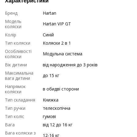
Характеристики
Бренд
Hartan
Модель
Hartan VIP GT
коляски
Колір
Синій
Тип коляски
Коляски 2 в 1
Особливості
Модульна система
коляски
Вік дитини
від народження до 3 років
Максимальна
до 15 кг
вага дитини
Напрямок
в обидві сторони
коляски
Тип складання
Книжка
Тип ручки
телескопічна
Тип коліс
гумові
Вага
від 12 до 16 кг
Вага коляски з
12-16 кг