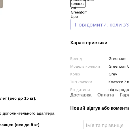
Повідомити, коли з'
Характеристики
Бренд
Greentom
Модель коляски
Greentom U
Колір
Grey
Тип коляски
Коляски 2 в
Вік дитини
від народж
Доставка
Оплата
Гар
ет (вес до 15 кг).
Новий відгук або комент
ью дополнительного адаптера
яцев (вес до 9 кг).