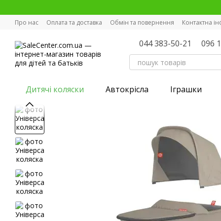
Перейти к основному контенту
Про нас
Оплата та доставка
Обмін та повернення
Контактна і
044 383-50-21
096 
Дитячі коляски
Автокрісла
Іграшки