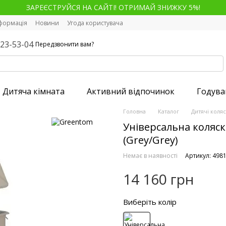
ЗАРЕЄСТРУЙСЯ НА САЙТІ! ОТРИМАЙ ЗНИЖКУ 5%!
нформація
Новини
Угода користувача
123-53-04
Передзвонити вам?
Дитяча кімната
Активний відпочинок
Годува
Головна
Каталог
Дитячі коля
Універсальна коляск
(Grey/Grey)
Немає в наявності
Артикул: 498
14 160 грн
Виберіть колір