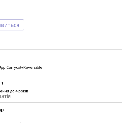
явиться
pp Carrycot+Reversible
 1
ення до 4 років
антія
ар