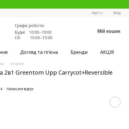
Укр
Рус
Вхід
Графік роботи:
Мій кошик
Будні: 10:00–19:00
Сб: 10:00–15:00
ння
Догляд та гігієна
Бренди
АКЦІЯ
ски
Коляски
а 2в1 Greentom Upp Carrycot+Reversible
14
Написати відгук