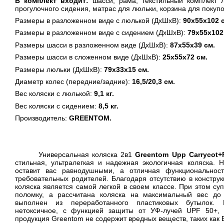
В комплект входит:
шасси,
рама, текстильный комплект
прогулочного сидения,
матрас для люльки
, корзина для покупо
Размеры в разложенном виде с люлькой (ДхШхВ):
90х55х102 
Размеры в разложенном виде с сидением (ДхШхВ):
79х55х102
Размеры шасси в разложенном виде (ДхШхВ):
87х55х39 см.
Размеры шасси в сложенном виде (ДхШхВ):
25х55х72 см.
Размеры люльки (ДхШхВ):
79х33х15 см.
Диаметр колес (передние/задние):
16,5/20,3 см.
Вес коляски с люлькой:
9,1 кг.
Вес коляски с сидением:
8,5 кг.
Производитель:
GREENTOM
.
Универсальная коляска 2в1
Greentom Upp Carrycot+
стильная, ультралегкая и надежная экологичная коляска. 
оставит вас равнодушными, а отличная функциональнос
требовательных родителей. Благодаря отсутствию в конструк
коляска является самой легкой в своем классе. При этом су
поломку, а рассчитана коляска на максимальный вес до 
выполнен из переработанного пластиковых бутылок. В
нетоксичное, с функцией защиты от УФ-лучей
UPF
50+,
продукция
Greentom
не содержит вредных веществ, таких как