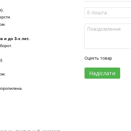
).
ерсти.
ом.
 и до 3-х лет.
борот.
Оцініть товар
).
Надіслати
ом.
ипропилена.