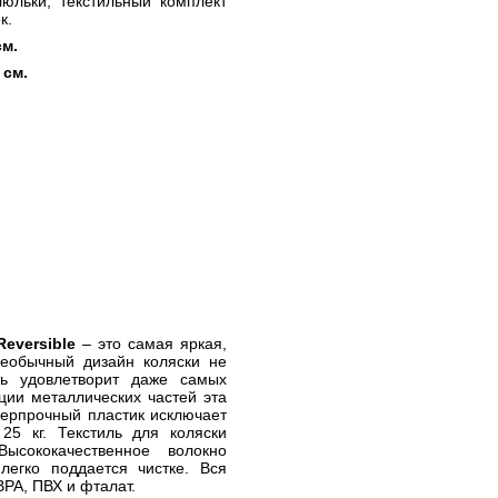
люльки, текстильный комплект
к.
см.
 см.
Reversible
– это самая яркая,
Необычный дизайн коляски не
ть удовлетворит даже самых
ции металлических частей эта
перпрочный пластик исключает
25 кг. Текстиль для коляски
ысококачественное волокно
 легко поддается чистке. Вся
BPA
,
ПВХ и фталат.