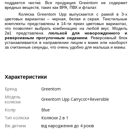
поддается чистке. Вся продукция
Greentom
не содержит
вредных веществ, таких как
BPA
,
ПВХ и фталат.
Коляска Greentom Upp
выпускается с рамой в 3-х
цветовых вариантах
–
черная, белая и серая. Текстильные
комплекты представлены в 14-ти ярких цветовых вариантах,
что позволяет выбрать комбинацию на любой вкус. Модель
2в1 представлена
люлькой для новорожденного и
реверсивным прогулочным сидением
. Реверсивный блок
устанавливается в направлении лицом к маме или наоборот
за считанные секунды, что очень удобно для малыша и мамы.
Характеристики
Бренд
Greentom
Модель
Greentom Upp Carrycot+Reversible
коляски
Колір
Blue
Тип коляски
Коляски 2 в 1
Вік дитини
від народження до 4 років