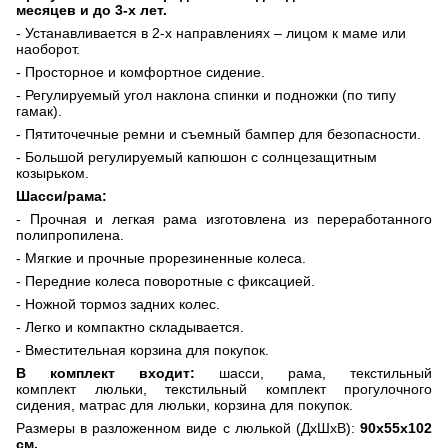
месяцев и до 3-х лет.
- Устанавливается в 2-х направлениях – лицом к маме или
наоборот.
- Просторное и комфортное сидение.
- Регулируемый угол наклона спинки и подножки (по типу
гамак).
- Пятиточечные ремни и съемный бампер для безопасности.
- Большой регулируемый капюшон с солнцезащитным
козырьком.
Шасси/рама:
- Прочная и легкая рама изготовлена из переработанного
полипропилена.
- Мягкие и прочные прорезиненные колеса.
- Передние колеса поворотные с фиксацией.
- Ножной тормоз задних колес.
- Легко и компактно складывается.
- Вместительная корзина для покупок.
В комплект входит:
шасси,
рама, текстильный
комплект
люльки, текстильный комплект прогулочного
сидения,
матрас для люльки
, корзина для покупок.
Размеры в разложенном виде с люлькой (ДхШхВ):
90х55х102
см.