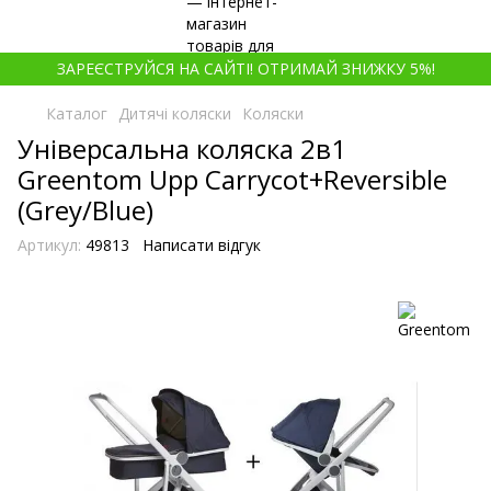
ЗАРЕЄСТРУЙСЯ НА САЙТІ! ОТРИМАЙ ЗНИЖКУ 5%!
Каталог
Дитячі коляски
Коляски
Універсальна коляска 2в1
Greentom Upp Carrycot+Reversible
(Grey/Blue)
Артикул:
49813
Написати відгук