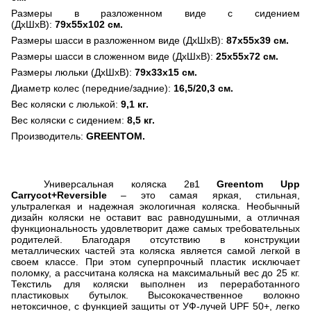
Размеры в разложенном виде с сидением
(ДхШхВ):
79х55х102 см.
Размеры шасси в разложенном виде (ДхШхВ):
87х55х39 см.
Размеры шасси в сложенном виде (ДхШхВ):
25х55х72 см.
Размеры люльки (ДхШхВ):
79х33х15 см.
Диаметр колес (передние/задние):
16,5/20,3 см.
Вес коляски с люлькой:
9,1 кг.
Вес коляски с сидением:
8,5 кг.
Производитель:
GREENTOM
.
Универсальная коляска 2в1
Greentom Upp
Carrycot+Reversible
– это самая яркая, стильная,
ультралегкая и надежная экологичная коляска. Необычный
дизайн коляски не оставит вас равнодушными, а отличная
функциональность удовлетворит даже самых требовательных
родителей. Благодаря отсутствию в конструкции
металлических частей эта коляска является самой легкой в
своем классе. При этом суперпрочный пластик исключает
поломку, а рассчитана коляска на максимальный вес до 25 кг.
Текстиль для коляски выполнен из переработанного
пластиковых бутылок. Высококачественное волокно
нетоксичное, с функцией защиты от УФ-лучей
UPF
50+, легко