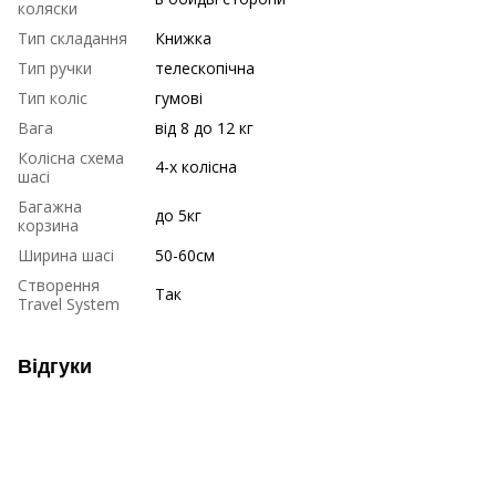
коляски
Тип складання
Книжка
Тип ручки
телескопічна
Тип коліс
гумові
Вага
від 8 до 12 кг
Колісна схема
4-х колісна
шасі
Багажна
до 5кг
корзина
Ширина шасі
50-60см
Створення
Так
Travel System
Відгуки