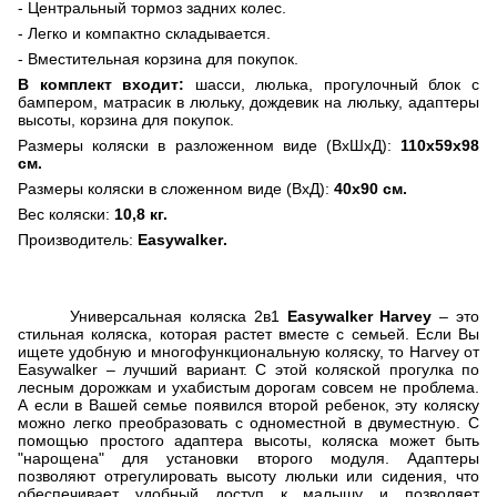
- Центральный тормоз задних колес.
- Легко и компактно складывается.
- Вместительная корзина для покупок.
В комплект входит:
шасси, люлька, прогулочный блок с
бампером, матрасик в люльку, дождевик на люльку, адаптеры
высоты, корзина для покупок.
Размеры коляски в разложенном виде (ВхШхД):
110х59х98
см.
Размеры коляски в сложенном виде (ВхД):
40х90 см.
Вес коляски:
10,8 кг.
Производитель:
Easywalker
.
Универсальная коляска 2в1
Easywalker Harvey
– это
стильная коляска, которая растет вместе с семьей. Если Вы
ищете удобную и многофункциональную коляску, то Harvey от
Easywalker – лучший вариант. С этой коляской прогулка по
лесным дорожкам и ухабистым дорогам совсем не проблема.
А если в Вашей семье появился второй ребенок, эту коляску
можно легко преобразовать с одноместной в двуместную. С
помощью простого адаптера высоты, коляска может быть
"нарощена" для установки второго модуля. Адаптеры
позволяют отрегулировать высоту люльки или сидения, что
обеспечивает удобный доступ к малышу и позволяет