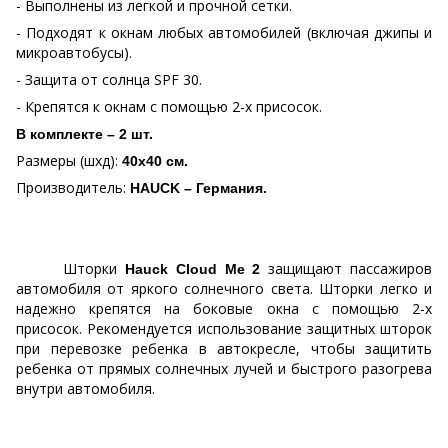
- Выполнены из легкой и прочной сетки.
- Подходят к окнам любых автомобилей (включая джипы и
микроавтобусы).
- Защита от солнца
SPF
30.
- Крепятся к окнам с помощью 2-х присосок.
В комплекте – 2 шт.
Размеры (шхд):
40х40 см.
Производитель:
HAUCK
– Германия.
Шторки
защищают пассажиров
Hauck
Cloud
Me
2
автомобиля от яркого солнечного света. Шторки легко и
надежно крепятся на боковые окна с помощью 2-х
присосок. Рекомендуется использование защитных шторок
при перевозке ребенка в автокресле, чтобы защитить
ребенка от прямых солнечных лучей и быстрого разогрева
внутри автомобиля.