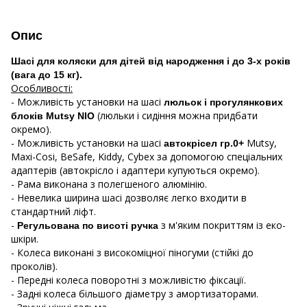
Опис
Шасі для коляски для дітей від народження і до 3-х років
(вага до 15 кг).
Особливості:
- Можливість установки на шасі
люльок і прогулянкових
(люльки і сидіння можна придбати
блоків Mutsy NIO
окремо).
- Можливість установки на шасі
Mutsy,
автокрісел гр.0+
Maxi-Cosi, BeSafe, Kiddy, Cybex за допомогою спеціальних
адаптерів (автокрісло і адаптери купуються окремо).
- Рама виконана з полегшеного алюмінію.
- Невелика ширина шасі дозволяє легко входити в
стандартний ліфт.
-
з м'яким покриттям із еко-
Регульована по висоті ручка
шкіри.
- Колеса виконані з високоміцної піногуми (стійкі до
проколів).
- Передні колеса поворотні з можливістю фіксації.
- Задні колеса більшого діаметру з амортизаторами.