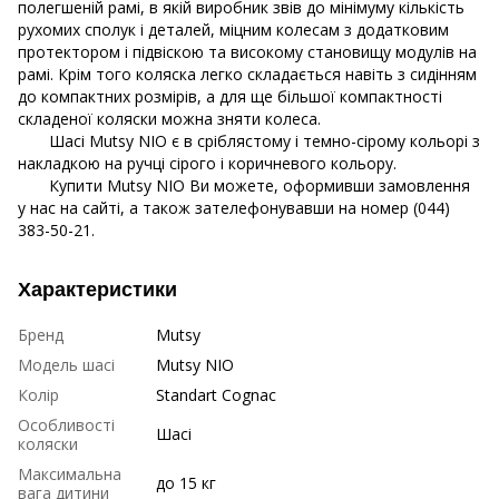
полегшеній рамі, в якій виробник звів до мінімуму кількість
рухомих сполук і деталей, міцним колесам з додатковим
протектором і підвіскою та високому становищу модулів на
рамі. Крім того коляска легко складається навіть з сидінням
до компактних розмірів, а для ще більшої компактності
складеної коляски можна зняти колеса.
Шасі Mutsy NIO є в сріблястому і темно-сірому кольорі з
накладкою на ручці сірого і коричневого кольору.
Купити Mutsy NIO Ви можете, оформивши замовлення
у нас на сайті, а також зателефонувавши на номер (044)
383-50-21.
Характеристики
Бренд
Mutsy
Модель шасі
Mutsy NIO
Колір
Standart Cognac
Особливості
Шасі
коляски
Максимальна
до 15 кг
вага дитини