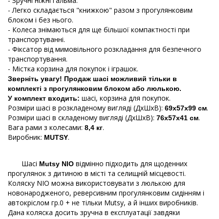
- Зручні ніжні гальма.
- Легко складається "книжкою" разом з прогулянковим
блоком і без нього.
- Колеса знімаються для ще більшої компактності при
транспортуванні.
- Фіксатор від мимовільного розкладання для безпечного
транспортування.
- Містка корзина для покупок і іграшок.
Зверніть увагу!
Продаж шасі можливий тільки в
комплекті з прогулянковим блоком або люлькою.
шасі, корзина для покупок.
У комплект входить:
Розміри шасі в розкладеному вигляді (ДхШхВ):
.
69х57х99 см
Розміри шасі в складеному вигляді (ДхШхВ):
.
76х57х41 см
Вага рами з колесами:
.
8,4 кг
Виробник:
.
MUTSY
Шасі
відмінно підходить для щоденних
Mutsy NIO
прогулянок з дитиною в місті та селищній місцевості.
Коляску NIO можна використовувати з люлькою для
новонародженого, реверсивним прогулянковим сидінням і
автокріслом гр.0 + не тільки Mutsy, а й інших виробників.
Дана коляска досить зручна в експлуатації завдяки