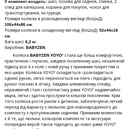
шасі, основа для сидіння, спинка, 2
У комплект входить:
спиці для капюшона, корзина для покупок, чохол для
транспортування, інструкція.
Розміри коляски в розкладеному вигляді (ВхШхД):
.
106х44х86 см
Розміри коляски в складеному вигляді (ВхШхД):
52х44х18
.
см
Вага шасі:
.
6,2 кг
Виробник:
.
BABYZEN
Коляска
стала ще більш комфортною,
BABYZEN YOYO²
практичною і гнучкою, завдяки посиленому шасі, незалежній
підвісці всіх 4-х коліс і новій ручці з приємним покриттям із
еко-шкіри. Коляска YOYO² складається і розкладається
однією рукою, легко переноситься на плечі і підходить для
ручної поклажі в літаку. Завдяки алюмінієвому сплаву,
нержавіючій сталі і склопластику рама YOYO² надзвичайно
міцна, легка і здатна прослужити кільком поколінням. Крім
того коляска росте разом з дитиною, забезпечуючи легкий
перехід від варіанту з люлькою для новонародженого до
комплекту з прогулянковим сидінням. Приємним моментом
є й те, що люльки, кольорові комплекти та аксесуари
попередніх версій також підходять до нової рами YOYO².