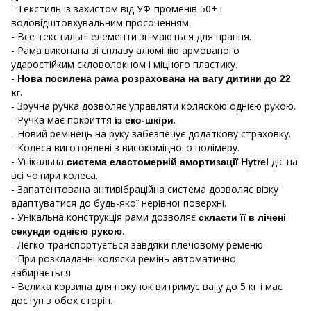
- Текстиль із захистом від УФ-променів 50+ і
водовідштовхувальним просоченням.
- Все текстильні елементи знімаються для прання.
- Рама виконана зі сплаву алюмінію армованого
ударостійким скловолокном і міцного пластику.
-
Нова посилена рама розрахована на вагу дитини до 22
.
кг
- Зручна ручка дозволяє управляти коляскою однією рукою.
- Ручка має покриття
.
із еко-шкіри
- Новий ремінець на руку забезпечує додаткову страховку.
- Колеса виготовлені з високоміцного полімеру.
- Унікальна
діє на
система еластомерній амортизації Hytrel
всі чотири колеса.
- Запатентована антивібраційна система дозволяє візку
адаптуватися до будь-якої нерівної поверхні.
- Унікальна конструкція рами дозволяє
скласти її в лічені
.
секунди однією рукою
- Легко транспортується завдяки плечовому ременю.
- При розкладанні коляски ремінь автоматично
забирається.
- Велика корзина для покупок витримує вагу до 5 кг і має
доступ з обох сторін.