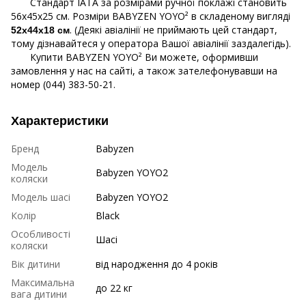
Стандарт IATA за розмірами ручної поклажі становить
56х45х25 см. Розміри BABYZEN YOYO² в складеному вигляді
. (Деякі авіалінії не приймають цей стандарт,
52х44х18 см
тому дізнавайтеся у оператора Вашої авіалінії заздалегідь).
Купити BABYZEN YOYO² Ви можете, оформивши
замовлення у нас на сайті, а також зателефонувавши на
номер (044) 383-50-21.
Характеристики
Бренд
Babyzen
Модель
Babyzen YOYO2
коляски
Модель шасі
Babyzen YOYO2
Колір
Black
Особливості
Шасі
коляски
Вік дитини
від народження до 4 років
Максимальна
до 22 кг
вага дитини