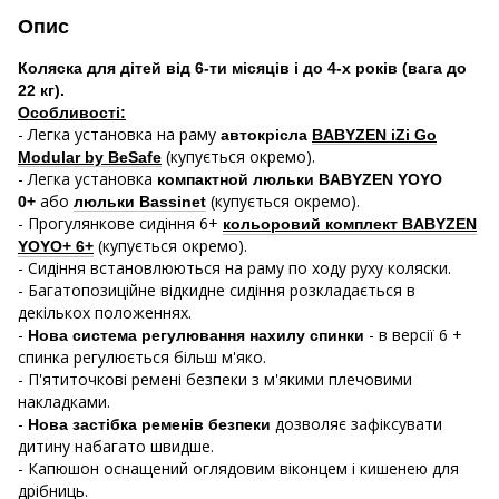
Опис
Коляска для дітей від 6-ти місяців і до 4-х років (вага до
22 кг).
Особливості:
- Легка установка на раму
автокрісла
BABYZEN iZi Go
(купується окремо).
Modular by BeSafe
- Легка установка
компактной люльки BABYZEN YOYO
або
(купується окремо).
0+
люльки Bassinet
- Прогулянкове сидіння 6+
кольоровий комплект BABYZEN
(купується окремо).
YOYO+ 6+
- Сидіння встановлюються на раму по ходу руху коляски.
- Багатопозиційне відкидне сидіння розкладається в
декількох положеннях.
-
- в версії 6 +
Нова система регулювання нахилу спинки
спинка регулюється більш м'яко.
- П'ятиточкові ремені безпеки з м'якими плечовими
накладками.
-
дозволяє зафіксувати
Нова застібка ременів безпеки
дитину набагато швидше.
- Капюшон оснащений оглядовим віконцем і кишенею для
дрібниць.