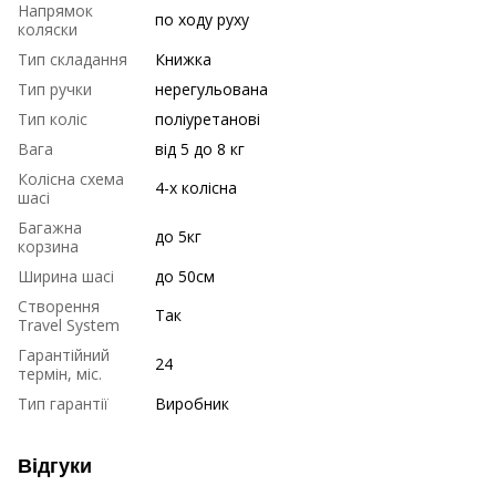
Напрямок
по ходу руху
коляски
Тип складання
Книжка
Тип ручки
нерегульована
Тип коліс
поліуретанові
Вага
від 5 до 8 кг
Колісна схема
4-х колісна
шасі
Багажна
до 5кг
корзина
Ширина шасі
до 50см
Створення
Так
Travel System
Гарантійний
24
термін, міс.
Тип гарантії
Виробник
Відгуки