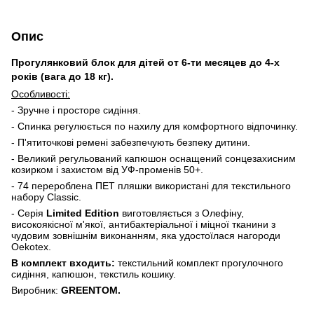
Опис
Прогулянковий блок для дітей от 6-ти месяцев до 4-х
років (вага до 18 кг).
Особливості:
- Зручне і просторе сидіння.
- Спинка регулюється по нахилу для комфортного відпочинку.
- П'ятиточкові ремені забезпечують безпеку дитини.
- Великий регульований капюшон оснащений сонцезахисним
козирком і захистом від УФ-променів 50+.
- 74 перероблена ПЕТ пляшки використані для текстильного
набору Classic.
- Серія
Limited Edition
виготовляється з Олефіну,
високоякісної м'якої, антибактеріальної і міцної тканини з
чудовим зовнішнім виконанням, яка удостоїлася нагороди
Oekotex.
В комплект входить:
текстильний комплект прогулочного
сидіння, капюшон, текстиль кошику.
Виробник:
GREENTOM.