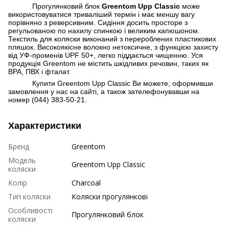
Прогулянковий блок
Greentom Upp Classic
може
використовуватися триваліший термін і має меншу вагу
порівняно з реверсивним. Сидіння досить просторе з
регульованою по нахилу спинкою і великим капюшоном.
Текстиль для коляски виконаний з перероблених пластикових
пляшок. Високоякісне волокно нетоксичне, з функцією захисту
від УФ-променів UPF 50+, легко піддається чищенню. Уся
продукція Greentom не містить шкідливих речовин, таких як
BPA, ПВХ і фталат.
Купити Greentom Upp Classic Ви можете, оформивши
замовлення у нас на сайті, а також зателефонувавши на
номер (044) 383-50-21.
Характеристики
Бренд
Greentom
Модель
Greentom Upp Classic
коляски
Колір
Charcoal
Тип коляски
Коляски прогулянкові
Особливості
Прогулянковий блок
коляски