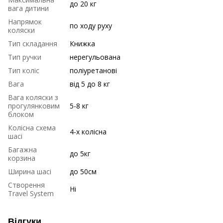
до 20 кг
вага дитини
Напрямок
по ходу руху
коляски
Тип складання
Книжка
Тип ручки
нерегульована
Тип коліс
поліуретанові
Вага
від 5 до 8 кг
Вага коляски з
прогулянковим
5-8 кг
блоком
Колісна схема
4-х колісна
шасі
Багажна
до 5кг
корзина
Ширина шасі
до 50см
Створення
Ні
Travel System
Відгуки