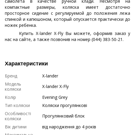
самолета в качестве ручной клади. Несмотря на
компактные размеры, коляска имеет достаточно
просторное сидение с регулируемой до положения лежа
спинкой и капюшоном, который опускается практически до
ножек ребенка.
Купить X-lander X-Fly Вы можете, оформив заказ у
нас на сайте, а также позвонив на номер (044) 383-50-21.
Характеристики
Бренд
X-lander
Модель
X-lander X-Fly
коляски
Колір
Evening Grey
Тип коляски
Коляски прогулянкові
Особливості
Прогулянковий блок
коляски
Вік дитини
від народження до 4 років
Максимальна