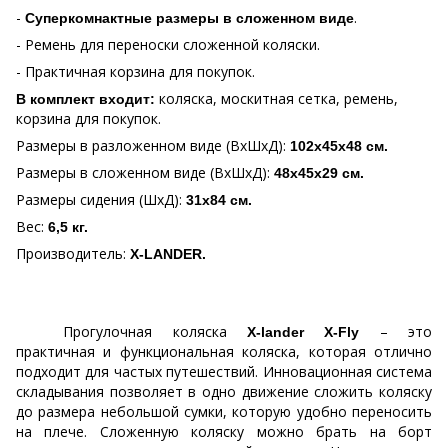
-
.
Суперкомнактные размеры
в сложенном виде
- Ремень для переноски сложенной коляски.
- Практичная корзина для покупок.
коляска, москитная сетка, ремень,
В комплект входит:
корзина для покупок.
Размеры в разложенном виде (ВхШхД):
102х45х48 см.
Размеры в сложенном виде (ВхШхД):
48х45х29 см.
Размеры сидения (ШхД):
31х84 см.
Вес:
6,5 кг.
Производитель:
X
-
LANDER
.
Прогулочная коляска
– это
X-lander X-Fly
практичная и функциональная коляска, которая отлично
подходит для частых путешествий. Инновационная система
складывания позволяет в одно движение сложить коляску
до размера небольшой сумки, которую удобно переносить
на плече. Сложенную коляску можно брать на борт