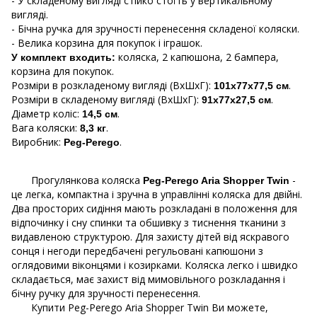
- У складеному вигляді стійко стоїть у вертикальному
вигляді.
- Бічна ручка для зручності перенесення складеної коляски.
- Велика корзина для покупок і іграшок.
коляска, 2 капюшона, 2 бампера,
У комплект входить:
корзина для покупок.
Розміри в розкладеному вигляді (ВхШхГ):
.
101х77х77,5 см
Розміри в складеному вигляді (ВхШхГ):
.
91х77х27,5 см
Діаметр коліс:
.
14,5 см
Вага коляски:
.
8,3 кг
Виробник:
.
Peg-Perego
Прогулянкова коляска
-
Peg-Perego Aria Shopper Twin
це легка, компактна і зручна в управлінні коляска для двійні.
Два просторих сидіння мають розкладані в положення для
відпочинку і сну спинки та обшивку з тиснення тканини з
видавленою структурою. Для захисту дітей від яскравого
сонця і негоди передбачені регульовані капюшони з
оглядовими віконцями і козирками. Коляска легко і швидко
складається, має захист від мимовільного розкладання і
бічну ручку для зручності перенесення.
Купити Peg-Perego Aria Shopper Twin Ви можете,