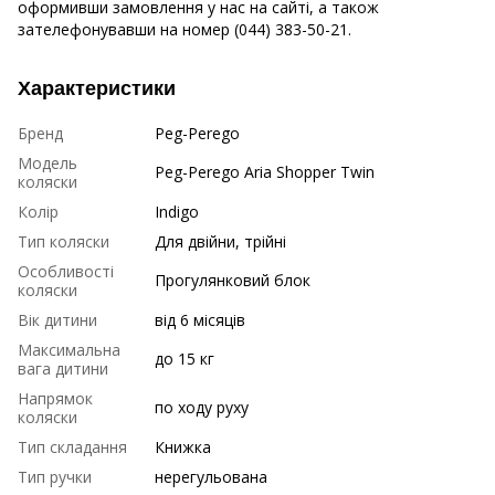
оформивши замовлення у нас на сайті, а також
зателефонувавши на номер (044) 383-50-21.
Характеристики
Бренд
Peg-Perego
Модель
Peg-Perego Aria Shopper Twin
коляски
Колір
Indigo
Тип коляски
Для двійни, трійні
Особливості
Прогулянковий блок
коляски
Вік дитини
від 6 місяців
Максимальна
до 15 кг
вага дитини
Напрямок
по ходу руху
коляски
Тип складання
Книжка
Тип ручки
нерегульована