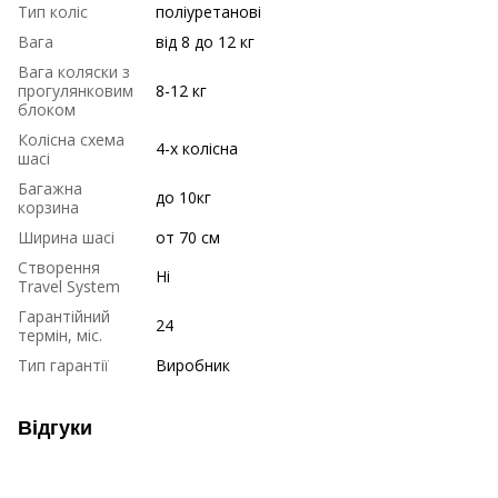
Тип коліс
поліуретанові
Вага
від 8 до 12 кг
Вага коляски з
прогулянковим
8-12 кг
блоком
Колісна схема
4-х колісна
шасі
Багажна
до 10кг
корзина
Ширина шасі
от 70 см
Створення
Ні
Travel System
Гарантійний
24
термін, міс.
Тип гарантії
Виробник
Відгуки