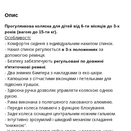
Опис
Прогулянкова коляска для дітей від 6-ти місяців до 3-х
років (вагою до 15-ти кг).
Особливості:
- Комфортні сидіння з індивідуальним нахилом спинок.
- Нахил спинок регулюється
за
в 3-х положеннях
допомогою ремінця.
- Безпеку забезпечують
регульовані по довжині
.
п'ятиточкові ремені
- Два знімних бампера з накладками із еко-шкіри.
- Капюшони з сітчастими віконцями і петельками для
підвісних іграшок.
- Здвоєна ручка дозволяє управляти коляскою однією
рукою.
- Рама виконана з полегшеного лакованого алюмінію.
- Передні колеса плаваючі з функцією блокування.
- Задні колеса оснащені центральним ножним гальмом.
- Інтуїтивно зрозумілий і швидкий механізм складання
"книжкою".