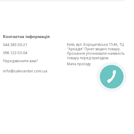
Контактна інформація
044 383-50-21
Київ, вул. Борщагівська 154А, ТЦ
"Аркадія" Пункт видачі товару.
096 123-53-04
Прохання уточнювати наявність
товару перед приїздом.
Передзвонити вам?
Мапа проїзду
info@salecenter.com.ua