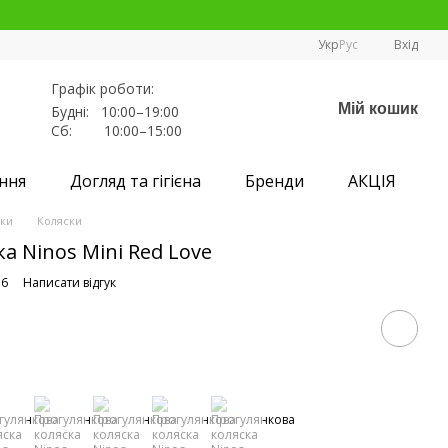
Укр
Рус
Вхід
Графік роботи:
Мій кошик
Будні: 10:00–19:00
Сб: 10:00–15:00
ння
Догляд та гігієна
Бренди
АКЦІЯ
ски
Коляски
а Ninos Mini Red Love
56
Написати відгук