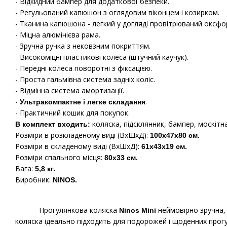
- Відкидний бампер для додаткової безпеки.
- Регульований капюшон з оглядовим віконцем і козирком.
- Тканина капюшона - легкий у догляді провітрюваний оксфо
- Міцна алюмінієва рама.
- Зручна ручка з нековзним покриттям.
- Високоміцні пластикові колеса (штучний каучук).
- Передні колеса поворотні з фіксацією.
- Проста гальмівна система задніх коліс.
- Відмінна система амортизації.
-
.
Ультракомпактне і легке складання
- Практичний кошик для покупок.
коляска, підсклянник, бампер, москітна
В комплект входить:
Розміри в розкладеному виді (ВхШхД):
100х47х80 см.
Розміри в складеному виді (ВхШхД):
61х43х19 см.
Розміри спального місця:
80х33 см.
Вага:
5,8 кг.
Виробник:
NINOS.
Прогулянкова коляска
неймовірно зручна, 
Ninos Mini
коляска ідеально підходить для подорожей і щоденних прогул