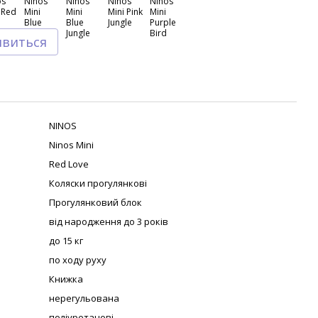
явиться
NINOS
Ninos Mini
Red Love
Коляски прогулянкові
Прогулянковий блок
від народження до 3 років
до 15 кг
по ходу руху
Книжка
нерегульована
поліуретанові