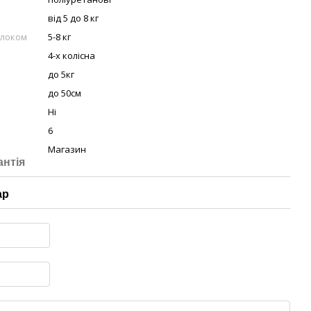
від 5 до 8 кг
блоком
5-8 кг
4-х колісна
до 5кг
до 50см
Ні
6
Магазин
антія
ар