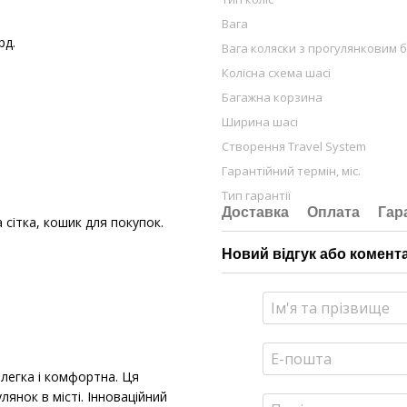
Вага
рд.
Вага коляски з прогулянковим 
Колісна схема шасі
Багажна корзина
Ширина шасі
Створення Travel System
Гарантійний термін, міс.
Тип гарантії
Доставка
Оплата
Гар
 сітка, кошик для покупок.
Новий відгук або комент
легка і комфортна. Ця
янок в місті. Інноваційний