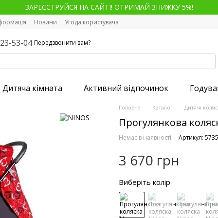
ЗАРЕЄСТРУЙСЯ НА САЙТІ! ОТРИМАЙ ЗНИЖКУ 5%!
нформація
Новини
Угода користувача
123-53-04
Передзвонити вам?
Дитяча кімната
Активний відпочинок
Годува
Головна
Каталог
Дитячі коля
Прогулянкова коляск
Немає в наявності
Артикул: 573
3 670 грн
Виберіть колір