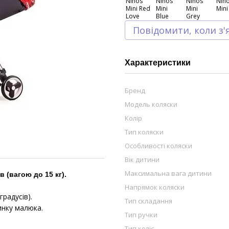
Повідомити, коли з'
Характеристики
Бренд
Модель коляски
Колір
Тип коляски
Особливості коляски
Вік дитини
Максимальна вага дитини
 (вагою до 15 кг).
Напрямок коляски
градусів).
Тип складання
инку малюка.
Тип ручки
Тип коліс