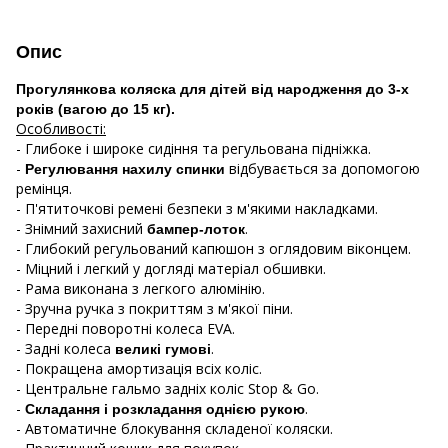
Опис
Прогулянкова коляска для дітей від народження до 3-х
років (вагою до 15 кг).
Особливості:
- Глибоке і широке сидіння та регульована підніжка.
-
відбувається за допомогою
Регулювання нахилу спинки
ремінця.
- П'ятиточкові ремені безпеки з м'якими накладками.
- Знімний захисний
.
бампер-лоток
- Глибокий регульований капюшон з оглядовим віконцем.
- Міцний і легкий у догляді матеріал обшивки.
- Рама виконана з легкого алюмінію.
- Зручна ручка з покриттям з м'якої піни.
- Передні поворотні колеса EVA.
- Задні колеса
.
великі гумові
- Покращена амортизація всіх коліс.
- Центральне гальмо задніх коліс Stop & Go.
-
.
Складання і розкладання однією рукою
- Автоматичне блокування складеної коляски.