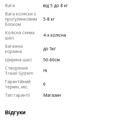
Вага
від 5 до 8 кг
Вага коляски з
прогулянковим
5-8 кг
блоком
Колісна схема
4-х колісна
шасі
Багажна
до 5кг
корзина
Ширина шасі
50-60см
Створення
Ні
Travel System
Гарантійний
6
термін, міс.
Тип гарантії
Магазин
Відгуки