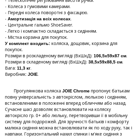
- Телескопічне регулювання висоти ручки.
- Колеса з гумовими камерами.
- Передні колеса поворотні з фіксацією.
-
.
Амортизація на всіх колесах
- Центральне гальмо ShoeSaver.
- Легко і компактно складається з сидінням.
- Містка корзина для покупок.
коляска, дощовик, корзина для
У комплект входить:
покупок.
Розміри в розкладеному вигляді (ВхШхД):
.
106,5х59х87 см
Розміри в складеному вигляді (ВхШхД):
.
38,5х59х88,5 см
Вага:
.
11,3 кг
Виробник:
.
JOIE
Прогулянкова коляска
пропонує батькам
JOIE Chrome
повну універсальність з автокріслом, люлькою і сидінням,
встановленими в положенні вперед обличчям або назад.
Сучасне шасі дозволяє встановлювати на коляску
автокрісло гр. 0+ або люльку, перетворивши її в мобільну
систему для подорожей. Для зручності батьків і комфорту
малюка сидіння можна встановлювати як по ходу руху, так і
навпаки. Горизонтальний нахил спинки і м'яке сидіння з