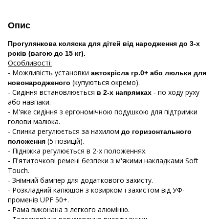
Опис
Прогулянкова коляска для дітей від народження до 3-х
років (вагою до 15 кг).
Особливості:
- Можливість установки
автокрісла гр.0+ або люльки для
(купуються окремо).
новонародженого
- Сидіння встановлюється
- по ходу руху
в 2-х напрямках
або навпаки.
- М'яке сидіння з ергономічною подушкою для підтримки
голови малюка.
- Спинка регулюється за нахилом
до горизонтального
(5 позицій).
положення
- Підніжка регулюється в 2-х положеннях.
- П'ятиточкові ремені безпеки з м'якими накладками Soft
Touch.
- Знімний бампер для додаткового захисту.
- Розкладний капюшон з козирком і захистом від УФ-
променів UPF 50+.
- Рама виконана з легкого алюмінію.