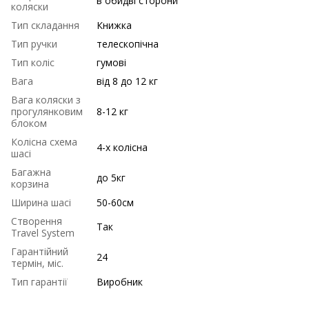
в обидві сторони
коляски
Тип складання
Книжка
Тип ручки
телескопічна
Тип коліс
гумові
Вага
від 8 до 12 кг
Вага коляски з
прогулянковим
8-12 кг
блоком
Колісна схема
4-х колісна
шасі
Багажна
до 5кг
корзина
Ширина шасі
50-60см
Створення
Так
Travel System
Гарантійний
24
термін, міс.
Тип гарантії
Виробник