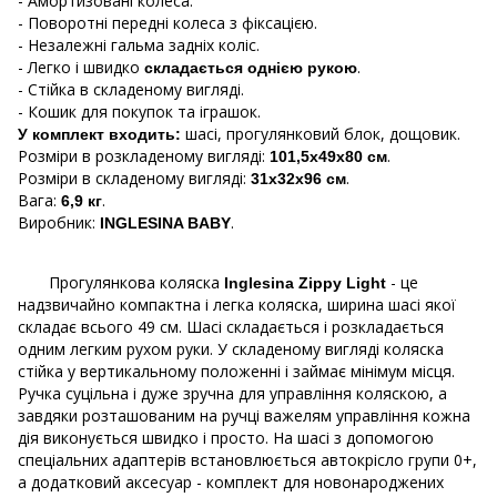
- Амортизовані колеса.
- Поворотні передні колеса з фіксацією.
- Незалежні гальма задніх коліс.
- Легко і швидко
.
складається однією рукою
- Стійка в складеному вигляді.
- Кошик для покупок та іграшок.
шасі, прогулянковий блок, дощовик.
У комплект входить:
Розміри в розкладеному вигляді:
.
101,5х49х80 см
Розміри в складеному вигляді:
.
31x32х96 см
Вага:
.
6,9 кг
Виробник:
.
INGLESINA BABY
Прогулянкова коляска
- це
Inglesina Zippy Light
надзвичайно компактна і легка коляска, ширина шасі якої
складає всього 49 см. Шасі складається і розкладається
одним легким рухом руки. У складеному вигляді коляска
стійка у вертикальному положенні і займає мінімум місця.
Ручка суцільна і дуже зручна для управління коляскою, а
завдяки розташованим на ручці важелям управління кожна
дія виконується швидко і просто. На шасі з допомогою
спеціальних адаптерів встановлюється автокрісло групи 0+,
а додатковий аксесуар - комплект для новонароджених