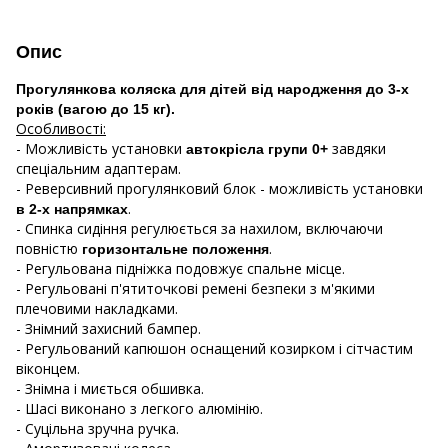
Опис
Прогулянкова коляска для дітей від народження до 3-х
років (вагою до 15 кг).
Особливості:
- Можливість установки
завдяки
автокрісла групи 0+
спеціальним адаптерам.
- Реверсивний прогулянковий блок - можливість установки
.
в 2-х напрямках
- Спинка сидіння регулюється за нахилом, включаючи
повністю
.
горизонтальне положення
- Регульована підніжка подовжує спальне місце.
- Регульовані п'ятиточкові ремені безпеки з м'якими
плечовими накладками.
- Знімний захисний бампер.
- Регульований капюшон оснащений козирком і сітчастим
віконцем.
- Знімна і миється обшивка.
- Шасі виконано з легкого алюмінію.
- Суцільна зручна ручка.