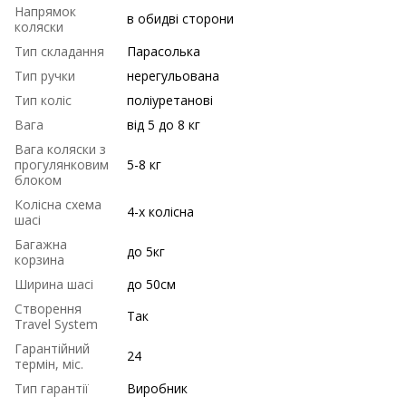
Напрямок
в обидві сторони
коляски
Тип складання
Парасолька
Тип ручки
нерегульована
Тип коліс
поліуретанові
Вага
від 5 до 8 кг
Вага коляски з
прогулянковим
5-8 кг
блоком
Колісна схема
4-х колісна
шасі
Багажна
до 5кг
корзина
Ширина шасі
до 50см
Створення
Так
Travel System
Гарантійний
24
термін, міс.
Тип гарантії
Виробник