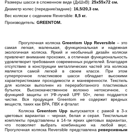
Размеры шасси в сложенном виде (ДхШхВ):
25х55х72 см.
Диаметр колес (передние/задние):
16,5/20,3 см.
Вес коляски с сидением Reversible:
8,5 кг.
Производитель:
GREENTOM.
Прогулочная коляска
Greentom Upp Reversible
– это
самая легкая, маленькая, функциональная и надежная
экологичная коляска. Яркий и необычный дизайн коляски
привлечет внимание прохожих, а отличная функциональность
удовлетворит требования современных родителей. Благодаря
отсутствию в конструкции металлических частей эта коляска
является самой легкой в своем классе. При этом
суперпрочное пластиковое шасси обладает высокими
характеристиками проходимости и маневренности. Текстиль
для коляски выполнен из переработанного пластиковых
бутылок. Высококачественное волокно нетоксичное, с
функцией защиты от УФ-лучей UPF 50+, легко поддается
чистке. Вся продукция Greentom не содержит вредных
веществ, таких как BPA, ПВХ и фталат.
Коляска
Greentom Upp
выпускается с рамой в 3-х
цветовых вариантах – черная, белая и серая. Текстильные
комплекты представлены в 14-ти ярких цветовых вариантах,
что позволяет выбрать комбинацию на любой вкус.
Прогулочная коляска Reversible представлена
реверсивным