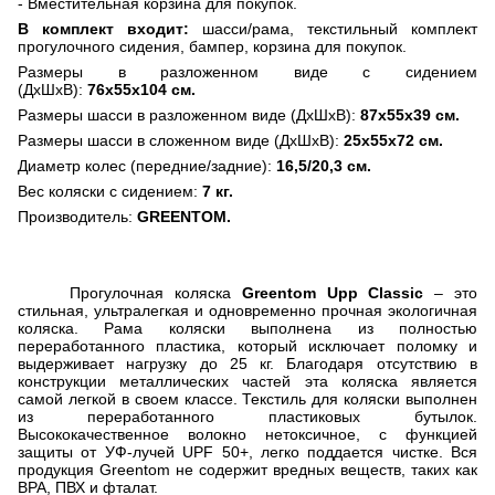
- Вместительная корзина для покупок.
В комплект входит:
шасси/рама, текстильный комплект
прогулочного сидения, бампер, корзина для покупок.
Размеры в разложенном виде с сидением
(ДхШхВ):
76х55х104 см.
Размеры шасси в разложенном виде (ДхШхВ):
87х55х39 см.
Размеры шасси в сложенном виде (ДхШхВ):
25х55х72 см.
Диаметр колес (передние/задние):
16,5/20,3 см.
Вес коляски с сидением:
7 кг.
Производитель:
GREENTOM.
Прогулочная коляска
Greentom
Upp
Classic
– это
стильная, ультралегкая и одновременно прочная экологичная
коляска. Рама коляски выполнена из полностью
переработанного пластика, который исключает поломку и
выдерживает нагрузку до 25 кг. Благодаря отсутствию в
конструкции металлических частей эта коляска является
самой легкой в своем классе. Текстиль для коляски выполнен
из переработанного пластиковых бутылок.
Высококачественное волокно нетоксичное, с функцией
защиты от УФ-лучей UPF 50+, легко поддается чистке. Вся
продукция Greentom не содержит вредных веществ, таких как
BPA, ПВХ и фталат.