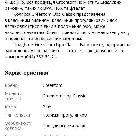
чищенню. Вся продукція Greentom не містить шкідливих
речовин, таких як BPA, ПВХ та фталат.
Коляска Greentom Upp Classic представлена ​​
з класичним сидінням. Класичний прогулянковий блок
встановлюється тільки в положення руху, може
використовуватися більш тривалий термін і має меншу вагу
в порівнянні з реверсивним сидінням.
Придбати Greentom Upp Classic Ви можете, оформивши
замовлення у нас на сайті, а також зателефонувавши за
номером (044) 383-50-21.
Характеристики
Бренд
Greentom
Модель
Greentom Upp Classic
коляски
Колір
Blue
Тип коляски
Коляски прогулянкові
Особливості
Прогулянковий блок
коляски