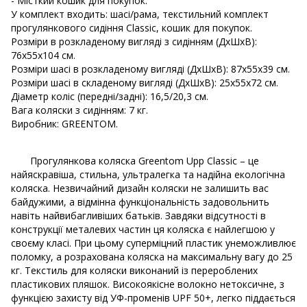
- Місткий кошик для покупок.
У комплект входить: шасі/рама, текстильний комплект
прогулянкового сидіння Classic, кошик для покупок.
Розміри в розкладеному вигляді з сидінням (ДхШхВ):
76х55х104 см.
Розміри шасі в розкладеному вигляді (ДхШхВ): 87х55х39 см.
Розміри шасі в складеному вигляді (ДхШхВ): 25х55х72 см.
Діаметр коліс (передні/задні): 16,5/20,3 см.
Вага коляски з сидінням: 7 кг.
Виробник: GREENTOM.
Прогулянкова коляска Greentom Upp Classic – це
найяскравіша, стильна, ультралегка та надійна екологічна
коляска. Незвичайний дизайн коляски не залишить вас
байдужими, а відмінна функціональність задовольнить
навіть найвибагливіших батьків. Завдяки відсутності в
конструкції металевих частин ця коляска є найлегшою у
своєму класі. При цьому суперміцний пластик унеможливлює
поломку, а розрахована коляска на максимальну вагу до 25
кг. Текстиль для коляски виконаний із перероблених
пластикових пляшок. Високоякісне волокно нетоксичне, з
функцією захисту від УФ-променів UPF 50+, легко піддається