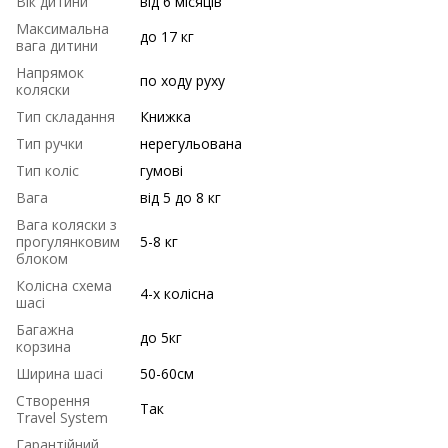
Вік дитини
від 6 місяців
Максимальна
до 17 кг
вага дитини
Напрямок
по ходу руху
коляски
Тип складання
Книжка
Тип ручки
нерегульована
Тип коліс
гумові
Вага
від 5 до 8 кг
Вага коляски з
прогулянковим
5-8 кг
блоком
Колісна схема
4-х колісна
шасі
Багажна
до 5кг
корзина
Ширина шасі
50-60см
Створення
Так
Travel System
Гарантійний