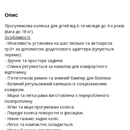
Опис
Прогулянкова коляска для дітей від 6-ти місяців до 4-х років
(вага до 18 кг).
Особливості:
- Можливість установки на шасі люльки та автокрісла
гр.0+ за допомогою додаткового адаптера (купуються
окремо).
- Зручне та просторе сидіння.
- Спинка регулюється за нахилом для комфортного
відпочинку.
- П'ятиточкові ремені та знімний бампер для безпеки.
- Великий регульований капюшон із сонцезахисним
козирком.
- Міцна та легка рама виготовлена ​​з переробленого
поліпропілену.
- М'які та міцні прогумовані колеса.
- Передні колеса поворотні із фіксацією.
- Ніжне гальмо задніх коліс.
- Легко та компактно складається.