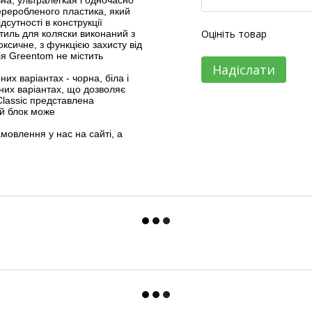
ереробленого пластика, який
сутності в конструкції
Оцініть товар
тиль для коляски виконаний з
ксичне, з функцією захисту від
я Greentom не містить
Надіслати
их варіантах - чорна, біла і
рних варіантах, що дозволяє
Classic представлена
ий блок може
овлення у нас на сайті, а