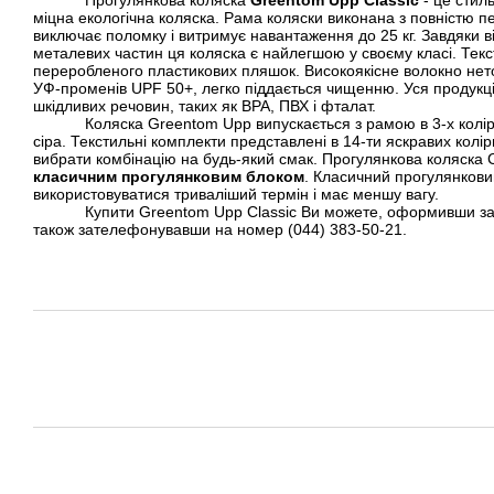
міцна екологічна коляска. Рама коляски виконана з повністю п
виключає поломку і витримує навантаження до 25 кг. Завдяки від
металевих частин ця коляска є найлегшою у своєму класі. Текс
переробленого пластикових пляшок. Високоякісне волокно нето
УФ-променів UPF 50+, легко піддається чищенню. Уся продукці
шкідливих речовин, таких як BPA, ПВХ і фталат.
Коляска Greentom Upp випускається з рамою в 3-х колірн
сіра. Текстильні комплекти представлені в 14-ти яскравих колі
вибрати комбінацію на будь-який смак. Прогулянкова коляска 
класичним прогулянковим блоком
. Класичний прогулянков
використовуватися триваліший термін і має меншу вагу.
Купити Greentom Upp Classic Ви можете, оформивши зам
також зателефонувавши на номер (044) 383-50-21.