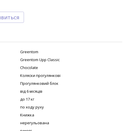
явиться
Greentom
Greentom Upp Classic
Chocolate
Коляски прогулянкові
Прогулянковий блок
від 6 місяців
до 17 кг
по ходу руху
Книжка
нерегульована
гумові