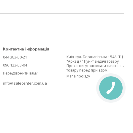
Контактна інформація
044 383-50-21
Київ, вул. Борщагівська 154А, ТЦ
"Аркадія" Пункт видачі товару.
096 123-53-04
Прохання уточнювати наявність
товару перед приїздом.
Передзвонити вам?
Мапа проїзду
info@salecenter.com.ua