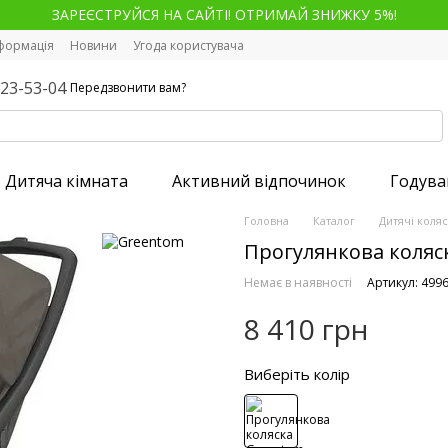
ЗАРЕЄСТРУЙСЯ НА САЙТІ! ОТРИМАЙ ЗНИЖКУ 5%!
нформація
Новини
Угода користувача
123-53-04
Передзвонити вам?
Дитяча кімната
Активний відпочинок
Годува
Головна
Каталог
Дитячі коля
Прогулянкова коляск
Немає в наявності
Артикул: 499
8 410 грн
Виберіть колір