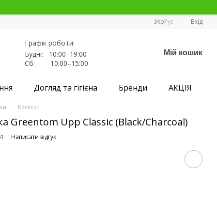
Укр
Рус
Вхід
Графік роботи:
Мій кошик
Будні: 10:00–19:00
Сб: 10:00–15:00
ння
Догляд та гігієна
Бренди
АКЦІЯ
ски
Коляски
а Greentom Upp Classic (Black/Charcoal)
61
Написати відгук