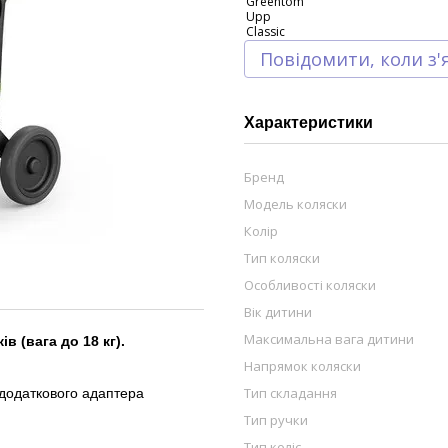
Повідомити, коли з'
Характеристики
Бренд
Модель коляски
Колір
Тип коляски
Особливості коляски
Вік дитини
Максимальна вага дитини
в (вага до 18 кг).
Напрямок коляски
Тип складання
 додаткового адаптера
Тип ручки
Тип коліс