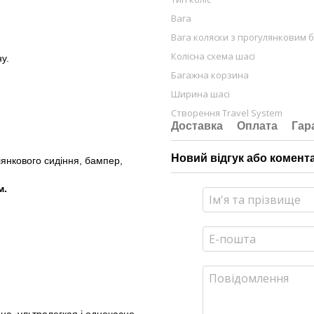
Вага
Вага коляски з прогулянковим 
Колісна схема шасі
у.
Багажна корзина
Ширина шасі
Створення Travel System
Доставка
Оплата
Гар
Новий відгук або комент
янкового сидіння, бампер,
м.
ьна, ультралегкая і одночасно