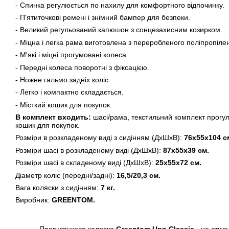
- Спинка регулюється по нахилу для комфортного відпочинку.
- П'ятиточкові ремені і знімний бампер для безпеки.
- Великий регульований капюшон з сонцезахисним козирком.
- Міцна і легка рама виготовлена з переробленого поліпропілен
- М'які і міцні прогумовані колеса.
- Передні колеса поворотні з фіксацією.
- Ножне гальмо задніх коліс.
- Легко і компактно складається.
- Місткий кошик для покупок.
В комплект входить:
шасі/рама, текстильний комплект прогул
кошик для покупок.
Розміри в розкладеному виді з сидінням (ДхШхВ):
76х55х104 с
Розміри шасі в розкладеному виді (ДхШхВ):
87х55х39 см.
Розміри шасі в складеному виді (ДхШхВ):
25х55х72 см.
Діаметр коліс (передні/задні):
16,5/20,3 см.
Вага коляски з сидінням:
7 кг.
Виробник:
GREENTOM.
Прогулянкова коляска
Greentom Upp Classic
- це стил