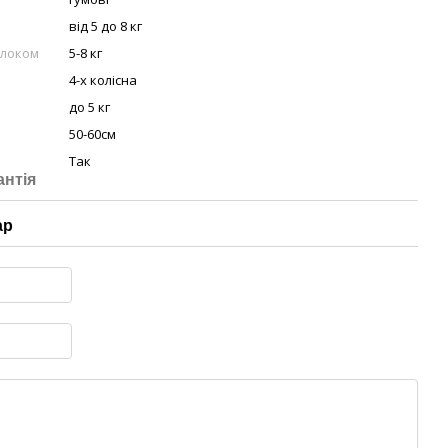
від 5 до 8 кг
блоком
5-8 кг
4-х колісна
до 5 кг
50-60см
Так
антія
ар