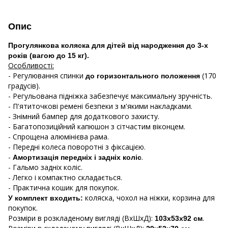
Опис
Прогулянкова коляска для дітей від народження до 3-х
років (вагою до 15 кг).
Особливості:
- Регулювання спинки
(170
до горизонтального положення
градусів).
- Регульована підніжка забезпечує максимальну зручність.
- П'ятиточкові ремені безпеки з м'якими накладками.
- Знімний бампер для додаткового захисту.
- Багатопозиційний капюшон з сітчастим віконцем.
- Спрощена алюмінієва рама.
- Передні колеса поворотні з фіксацією.
-
.
Амортизація передніх і задніх коліс
- Гальмо задніх коліс.
- Легко і компактно складається.
- Практична кошик для покупок.
коляска, чохол на ніжки, корзина для
У комплект входить:
покупок.
Розміри в розкладеному вигляді (ВхШхД):
.
103х53х92 см