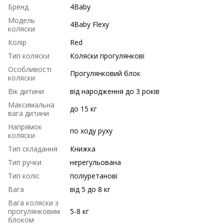
Бренд
4Baby
Модель
4Baby Flexy
коляски
Колір
Red
Тип коляски
Коляски прогулянкові
Особливості
Прогулянковий блок
коляски
Вік дитини
від народження до 3 років
Максимальна
до 15 кг
вага дитини
Напрямок
по ходу руху
коляски
Тип складання
Книжка
Тип ручки
нерегульована
Тип коліс
поліуретанові
Вага
від 5 до 8 кг
Вага коляски з
прогулянковим
5-8 кг
блоком