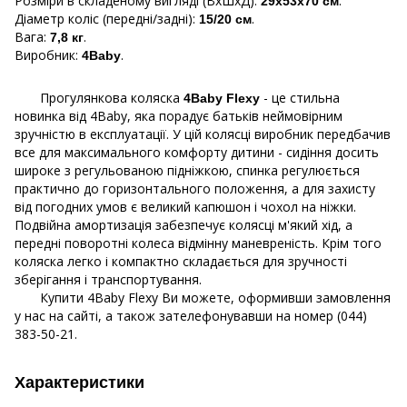
Розміри в складеному вигляді (ВхШхД):
.
29х53х70 см
Діаметр коліс (передні/задні):
.
15/20 см
Вага:
.
7,8 кг
Виробник:
.
4Baby
Прогулянкова коляска
- це стильна
4Baby Flexy
новинка від 4Baby, яка порадує батьків неймовірним
зручністю в експлуатації. У цій колясці виробник передбачив
все для максимального комфорту дитини - сидіння досить
широке з регульованою підніжкою, спинка регулюється
практично до горизонтального положення, а для захисту
від погодних умов є великий капюшон і чохол на ніжки.
Подвійна амортизація забезпечує колясці м'який хід, а
передні поворотні колеса відмінну маневреність. Крім того
коляска легко і компактно складається для зручності
зберігання і транспортування.
Купити 4Baby Flexy Ви можете, оформивши замовлення
у нас на сайті, а також зателефонувавши на номер (044)
383-50-21.
Характеристики