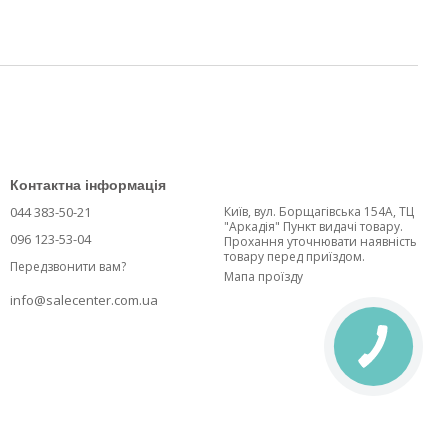
Контактна інформація
044 383-50-21
Київ, вул. Борщагівська 154А, ТЦ
"Аркадія" Пункт видачі товару.
096 123-53-04
Прохання уточнювати наявність
товару перед приїздом.
Передзвонити вам?
Мапа проїзду
info@salecenter.com.ua