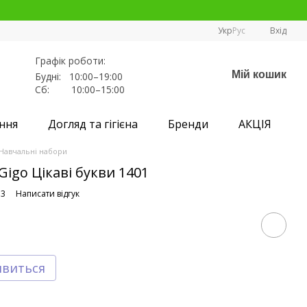
Укр
Рус
Вхід
Графік роботи:
Мій кошик
Будні: 10:00–19:00
Сб: 10:00–15:00
ння
Догляд та гігієна
Бренди
АКЦІЯ
Навчальні набори
Gigo Цікаві букви 1401
13
Написати відгук
явиться