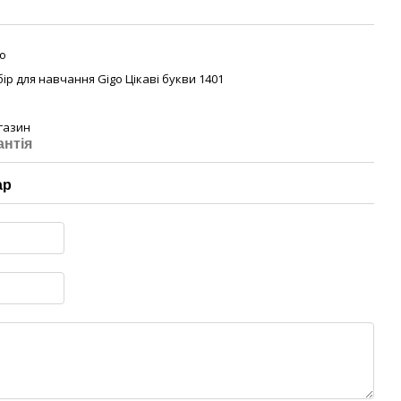
o
ір для навчання Gigo Цікаві букви 1401
газин
антія
ар