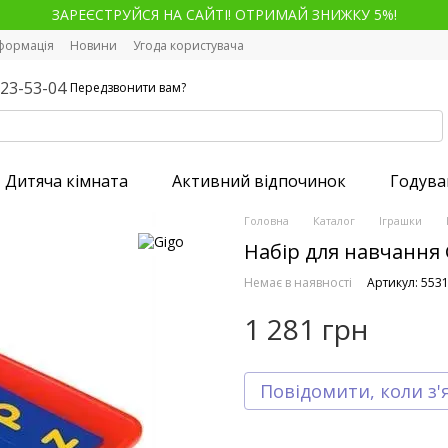
ЗАРЕЄСТРУЙСЯ НА САЙТІ! ОТРИМАЙ ЗНИЖКУ 5%!
нформація
Новини
Угода користувача
123-53-04
Передзвонити вам?
Дитяча кімната
Активний відпочинок
Годува
Головна
Каталог
Іграшки
Набір для навчання 
Немає в наявності
Артикул: 553
1 281 грн
Повідомити, коли з'