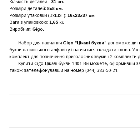
Кількість деталей -
31 шт.
Розміри деталей:
8х8 см.
Розміри упаковки (ВхШхГ):
16х23х37 см.
Вага з упаковкою:
1,65 кг.
Виробник:
Gigo.
Набор для навчання
допоможе дитин
Gigo "Цікаві букви"
букви латинського алфавіту і навчитися складати слова. У к
комплект для позначення приголосних звуків і 2 комплекти д
Купити Cigo Цікаві букви 1401 Ви можете, оформивши замо
також зателефонувавши на номер (044) 383-50-21.