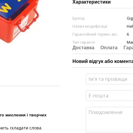
Характеристики
Бренд
Gig
Назва модифікації
Наб
Гарантійний термін, міс.
6
Тип гарантії
Ма
Доставка
Оплата
Гар
Новий відгук або комент
ого мислення і творчих
чить складати слова.