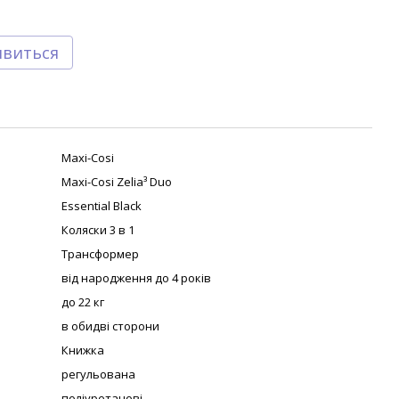
явиться
Maxi-Cosi
Maxi-Cosi Zelia³ Duo
Essential Black
Коляски 3 в 1
Трансформер
від народження до 4 років
до 22 кг
в обидві сторони
Книжка
регульована
поліуретанові