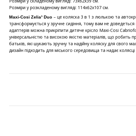
Розміри у складеному вигляді: 73х62х39 см.
Розміри у розкладеному вигляді: 114х62х107 см.
– це коляска 3 в 1 з люлькою та автокр
Maxi-Cosi Zelia³ Duo
трансформується у зручне сидіння, тому вам не доведеться 
адаптерів можна прикріпити дитяче крісло Maxi-Cosi Cabriofix 
універсальністю та високою якістю матеріалів, що робить 
батьків, які шукають зручну та надійну коляску для свого м
дизайн підходить для міського середовища та надає колясці 