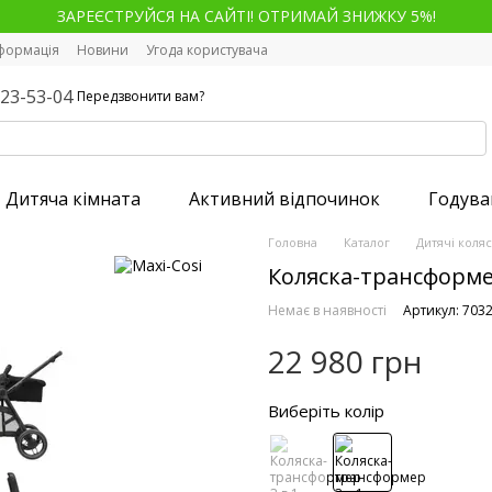
ЗАРЕЄСТРУЙСЯ НА САЙТІ! ОТРИМАЙ ЗНИЖКУ 5%!
нформація
Новини
Угода користувача
123-53-04
Передзвонити вам?
Дитяча кімната
Активний відпочинок
Годува
Головна
Каталог
Дитячі коля
Коляска-трансформер 
Немає в наявності
Артикул: 703
22 980 грн
Виберіть колір