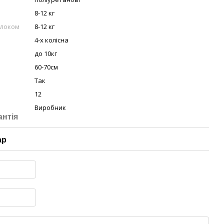
8-12 кг
блоком
8-12 кг
4-х колісна
до 10кг
60-70см
Так
12
Виробник
антія
ар