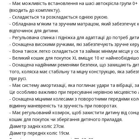
- Має можливість встановлення на шасі автокрісла групи 0+ Ma
(входить до комплекту).
- Складається та розкладається однією рукою.
- Обладнана м'яким та зручним матрацом, який забезпечує
відпочинок для дитини.
- Регульована спинка і підніжка для адаптації до потреб дити
- Оснащена високими ручками, які забезпечують зручне кер
- Вона також легко складається та займає мінімум місця у ск
- Великий кошик для покупок XL вміщує 10 кг найнеобхіднішог
- Оснащена надійними ременями безпеки, що захищають дити
того, коляска має стабільну та міцну конструкцію, яка забез
при русі.
- Має систему амортизації, яка поглинає удари та вібрації, з
Це особливо важливо при пересуванні нерівною місцевістю а
- Оснащена міцними колесами з поворотними передніми кол
відмінну маневреність та зручність при поворотах.
- Має регульований козирок, щоб захистити дитину від сонця
кошик для покупок чи зберігання дитячого приладдя.
Діаметр задніх коліс 27см.
Діаметр передніх коліс 19см.