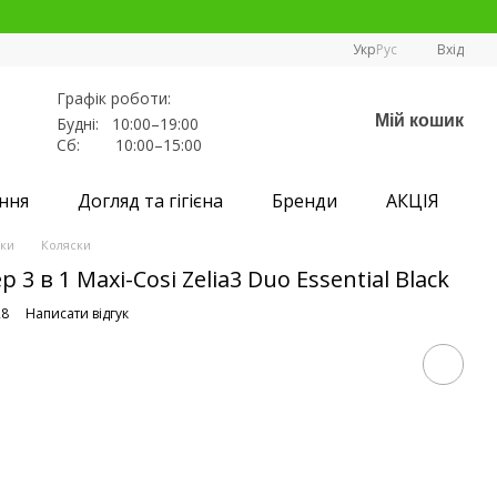
Укр
Рус
Вхід
Графік роботи:
Мій кошик
Будні: 10:00–19:00
Сб: 10:00–15:00
ння
Догляд та гігієна
Бренди
АКЦІЯ
ски
Коляски
3 в 1 Maxi-Cosi Zelia3 Duo Essential Black
28
Написати відгук