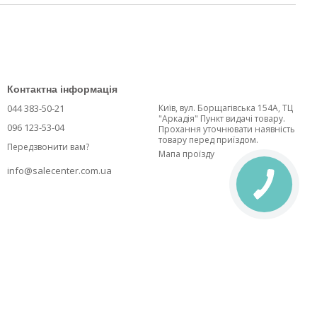
Контактна інформація
044 383-50-21
Київ, вул. Борщагівська 154А, ТЦ
"Аркадія" Пункт видачі товару.
096 123-53-04
Прохання уточнювати наявність
товару перед приїздом.
Передзвонити вам?
Мапа проїзду
info@salecenter.com.ua