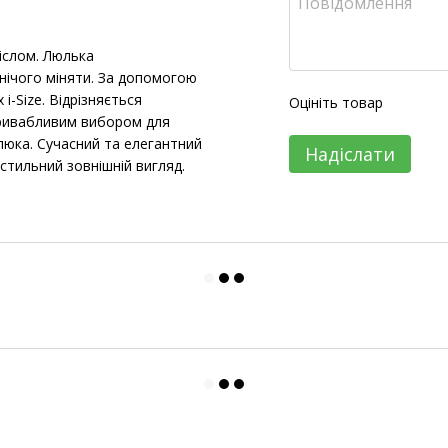
іслом. Люлька
нічого міняти. За допомогою
i-Size. Відрізняється
Оцініть товар
привабливим вибором для
алюка. Сучасний та елегантний
Надіслати
стильний зовнішній вигляд.