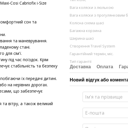
xi-Cosi Cabriofix i-Size
Вага коляски з люлькою
Вага коляски з прогулянковим 
 комфортний сон та
Колісна схема шасі
Багажна корзина
ни.
Ширина шасі
ування та маневрування.
Створення Travel System
ладеному стані.
о для сім'ї.
Гарантійний термін, міс.
ну під час поїздок. Крім
Тип гарантії
печує стабільність та безпеку
Доставка
Оплата
Гар
апобігаючи їх передачі дитині.
Новий відгук або комент
бо на нерівних дорогах.
есами, що забезпечує
 та вітру, а також великий