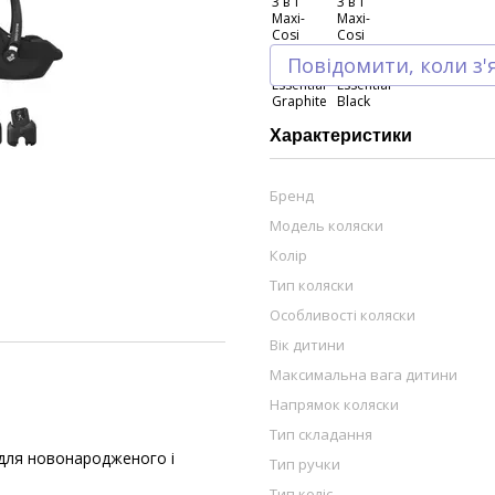
Повідомити, коли з'
Характеристики
Бренд
Модель коляски
Колір
Тип коляски
Особливості коляски
Вік дитини
Максимальна вага дитини
Напрямок коляски
Тип складання
 для новонародженого і
Тип ручки
Тип коліс