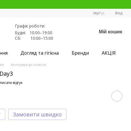
Укр
Рус
Вхід
Графік роботи:
Мій кошик
Будні: 10:00–19:00
Сб: 10:00–15:00
ння
Догляд та гігієна
Бренди
АКЦІЯ
ски
Аксесуари до колясок
/Day3
писати відгук
т
Замовити швидко