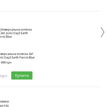
Раз
іверсальна коляска 2в1
Дощо
olz Day3 Earth Parrot Blue
1 99
 999 грн
35
 грн
Купити
овики
антія