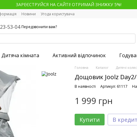
ЗАРЕЄСТРУЙСЯ НА САЙТІ! ОТРИМАЙ ЗНИЖКУ 5%!
нформація
Новини
Угода користувача
123-53-04
Передзвонити вам?
Дитяча кімната
Активний відпочинок
Годува
Головна
Каталог
Дитячі коля
Дощовик Joolz Day2
В наявності
Артикул: 61117
На
1 999 грн
Купити
В креди