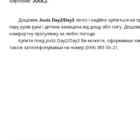
Виробник:
.
JOOLZ
Дощовик
легко і надійно кріпиться на 
Joolz Day2/Day3
пару рухів руки і дитина захищена від дощу або снігу. Дощов
комфортну прогулянку за любої погоди.
Купити плед Joolz Day2/Day3 Ви можете, оформивши замов
також зателефонувавши на номер (044) 383-50-21.