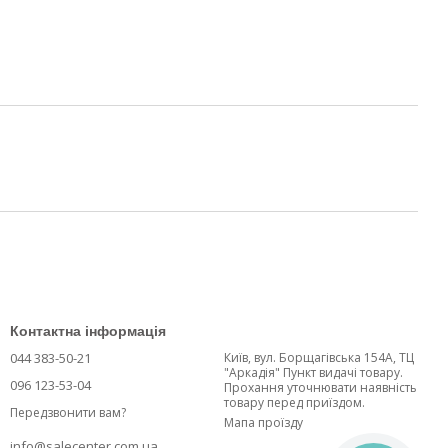
Контактна інформація
044 383-50-21
Київ, вул. Борщагівська 154А, ТЦ
"Аркадія" Пункт видачі товару.
096 123-53-04
Прохання уточнювати наявність
товару перед приїздом.
Передзвонити вам?
Мапа проїзду
info@salecenter.com.ua