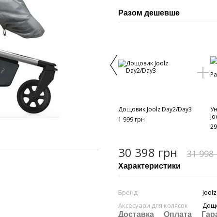
Разом дешевше
Дощовик Joolz Day2/Day3
Ун
Jo
1 999 грн
29
30 398 грн
31 998
Характеристики
Бренд
Joolz
Аксесуари для колясок
Дощ
Доставка
Оплата
Гар